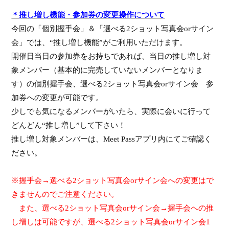
＊推し増し機能
・参加券の変更操作について
今回の
「個別握手会」＆「選べる
2
ショット写真会
or
サイン
会」
では、“推し増し機能”がご利用いただけます。
開催日当日の参加券をお持ちであれば、
当日の
推し増し対
象メンバー（基本的に完売していないメンバーとなりま
す）
の個別握手会、
選べる
2
ショット写真会
or
サイン会 参
加券への変更が可能です。
少しでも気になるメンバーがいたら、実際に会いに行って
どんどん
“
推し増し
”
して下さい！
推し増し対象メンバーは、
Meet Pass
アプリ内にてご確認く
ださい。
※握手会→選べる
2
ショット写真会
or
サイン会への変更はで
きませんのでご注意ください。
また、選べる
2
ショット写真会
or
サイン会→握手会への推
し増しは可能ですが、選べる
2
ショット写真会
or
サイン会
1