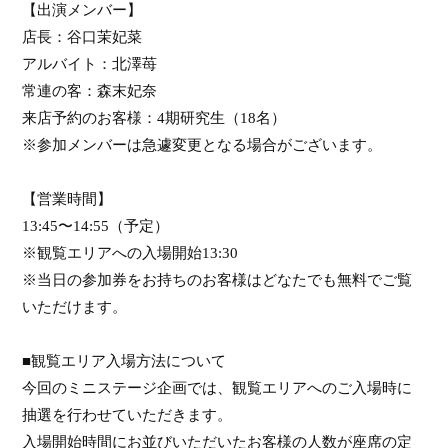
【出演メンバー】
店長：谷口茉妃菜
アルバイト：北澤苺
常連の客：森末妃奈
来店予約のお客様：
4
期研究生（
18
名）
※参加メンバーは急遽変更となる場合がございます。
【営業時間】
13:45
〜
14:55
（予定）
※
観覧エリアへの入場開始
13:30
※当日の参加券をお持ちのお客様はどなたでも無料でご覧
いただけます。
■観覧エリア入場方法について
今回のミニステージ企画では、観覧エリアへのご入場時に
抽選を行わせていただきます。
入場開始時間にお並びいただいたお客様の人数が座席の定