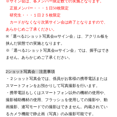
※サイン会は、各
メンバー
限定数での実施となります。
正規メンバー・・・１日
50
枚限定
研究生・・・１日２５枚限定
カードがなくなり次第
サイン会は
終了となりますので、
あらかじめ
ご了承
ください。
※
「
選べる
2
ショット写真会
or
サイン会」は、アクリル板を
挟んだ状態での実施となります。
※「
選べる
2
ショット写真会
or
サイン会」では、握手はでき
ません。あらかじめご了承ください。
2
ショット写真会 注意事項
・２ショット写真会では、係員がお客様の携帯電話または
スマートフォンをお預かりして写真撮影を行います。
・携帯電話もしくはスマートフォン以外の機材の使用や、
撮影補助機材の使用、フラッシュを使用しての撮影や、動
画撮影、連写モードでの撮影はできません。内蔵されてい
るカメラ機能で静止画（写真）のみ撮影可能です。