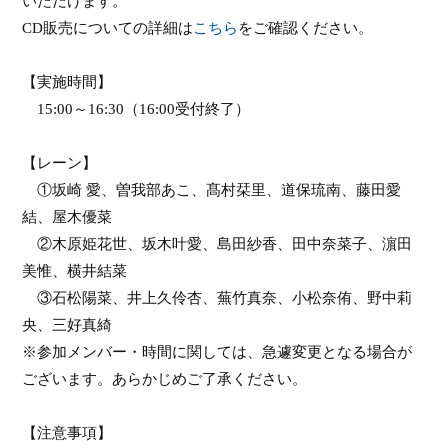
いただけます。
CD
販売についての詳細は
こちら
をご確認ください。
【
実施
時間】
15:00
～
16:30
（
16:00
受付終了）
【レーン】
①坂崎 愛、曽我部あこ、髙村栞里、道保琉南、藤田愛
結、屋木優菜
②木原姫花世、坂木叶愛、島田紗香、田中奈菜子、濵田
美惟、横井結菜
③石松陽菜、井上久伶杏、蕪竹真奈、小松奈侑、野中莉
央、三好真綺
※
参加メンバー・時間に関しては、
急遽
変更
となる
場合が
ございます。あらかじめご了承ください。
【注意事項】