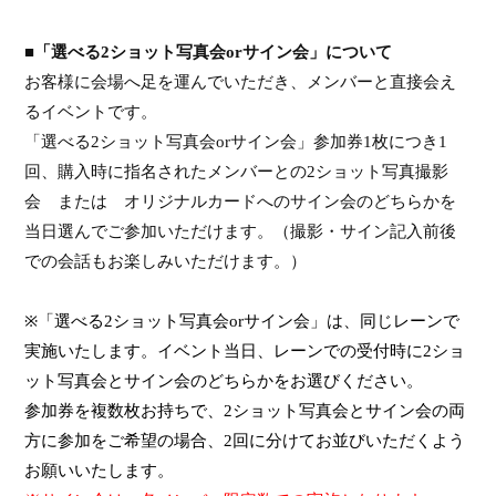
■「選べる
2
ショット写真会
or
サイン会」について
お客様に会場へ足を運んでいただき、メンバーと直接会え
るイベントです。
「選べる
2
ショット写真会
or
サイン会」参加券
1
枚につき
1
回、購入時に指名されたメンバーとの
2
ショット写真撮影
会 または オリジナルカードへのサイン会のどちらかを
当日選んでご参加いただけます。（撮影・サイン記入前後
での会話もお楽しみいただけます。）
※「選べる
2
ショット写真会
or
サイン会」は、同じレーンで
実施いたします。イベント当日、レーンでの受付時に
2
ショ
ット写真会とサイン会のどちらかをお選び
ください。
参加券を複数枚お持ちで、
2
ショット写真会とサイン会の両
方に参加をご希望の場合、
2
回に分けてお並びいただくよう
お願いいたします。