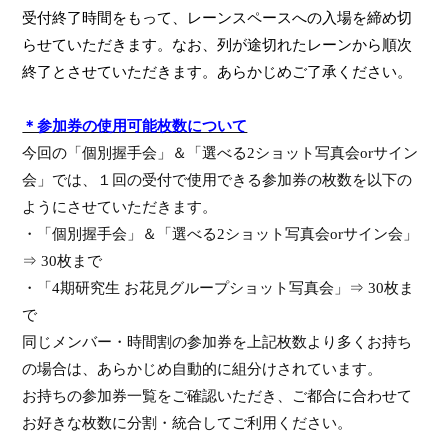
受付終了時間をもって、レーンスペースへの入場を締め切
らせていただきます。なお、列が途切れたレーンから順次
終了とさせていただきます。あらかじめご了承ください。
＊参加券の使用可能枚数について
今回の「個別握手会」＆「選べる
2
ショット写真会
or
サイン
会」では、１回の受付で使用できる参加券の枚数を以下の
ようにさせていただきます。
・「個別握手会」＆「選べる
2
ショット写真会
or
サイン会」
⇒
30
枚まで
・
「
4
期研究生 お花見グループショット写真会」
⇒
30
枚ま
で
同じメンバー・時間割の参加券を
上記枚数より多くお持ち
の
場合は、あらかじめ自動的に組分けされています。
お持ちの参加券一覧をご確認いただき、
ご都合に合わせて
お好きな枚数に分割
・統合
してご利用ください。