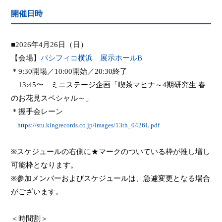
開催日時
■
2026
年
4
月
26
日（日）
【会場】
パシフィコ横浜 展示ホールB
＊
9:30
開場／
10:00
開始／
20:30
終了
13:45
〜
ミニステージ企画「喫茶マヒナ～
4
期研究生 春
のお花見スペシャル～」
＊握手会レーン
https://stu.kingrecords.co.jp/images/13th_0426L.pdf
※スケジュールの右側に★マークのついている枠が推し増し
可能枠となります。
※参加メンバーおよびスケジュールは、急遽変更となる場合
がございます。
＜
時間割
＞