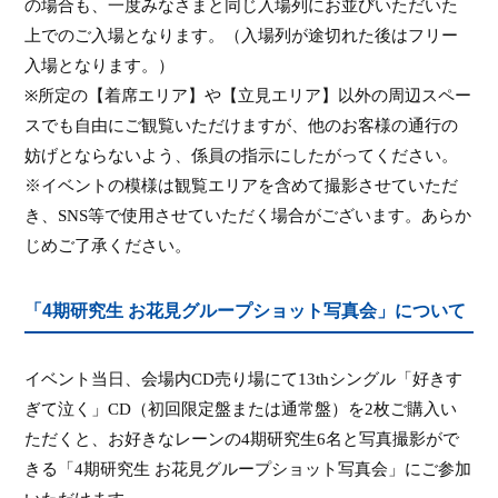
の場合も、一度みなさまと同じ入場列にお並びいただいた
上でのご入場となります。（入場列が途切れた後はフリー
入場となります。）
※所定の【着席エリア】や【立見エリア】以外の周辺スペー
スでも自由にご観覧いただけますが、他のお客様の通行の
妨げとならないよう、係員の指示にしたがってください。
※イベントの模様は観覧エリアを含めて撮影させていただ
き、
SNS
等で使用させていただく場合がございます。あらか
じめご了承ください。
「4期研究生 お花見グループショット写真会」について
イベント当日、会場内
CD
売り場にて
13th
シングル「好きす
ぎて泣く」
CD
（初回限定盤または通常盤）を
2
枚ご購入い
ただくと、お好きなレーンの
4
期研究生
6
名と写真撮影がで
きる「
4
期研究生 お花見グループショット写真会」にご参加