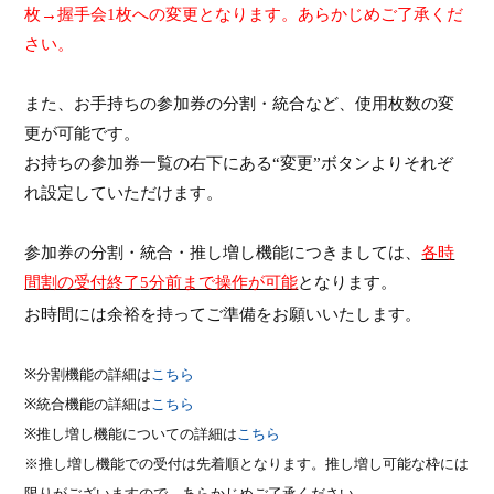
枚→握手会
1
枚への変更となります。あらかじめご了承くだ
さい。
また、
お手持ちの参加券の分割・統合
など、使用枚数の変
更
が可能です。
お持ちの参加券一覧の右下にある“変更”ボタンよりそれぞ
れ設定していただけます。
参加券の分割・統合・推し増し機能につきましては、
各時
間割の受付終了
5
分前まで操作が可能
となります。
お時間には余裕を持ってご準備をお願いいたします。
※分割機能の詳細は
こちら
※
統合
機能の詳細は
こちら
※推し増し機能についての詳細は
こちら
※推し増し機能での受付は先着順となります。推し増し可能な枠には
限りがございますので、あらかじめご了承ください。