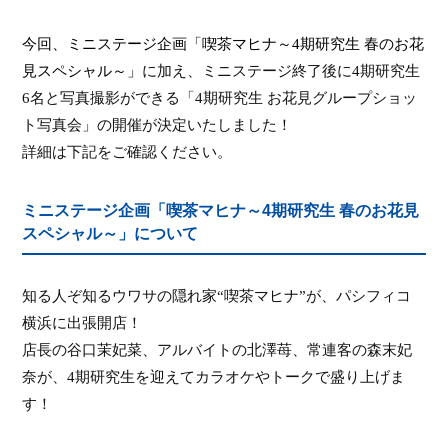
今回、ミニステージ企画「喫茶マヒナ～
4
期研究生 春のお花
見スペシャル～」
に加え、ミニステージ終了後に
4
期研究生
6
名と写真撮影ができる「
4
期研究生 お花見グループショッ
ト写真会」の開催が決定いたしました！
詳細は下記をご確認ください。
ミニステージ企画「喫茶マヒナ～4期研究生 春のお花見
スペシャル～」について
知る人ぞ知るウワサの隠れ家“喫茶マヒナ”が、パシフィコ
横浜に出張開店！
店長の谷口茉妃菜、アルバイトの北澤苺、常連客の森末妃
奈が、
4
期研究生を迎えてカラオケやトークで盛り上げま
す！