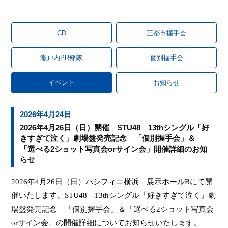
CD
三都市握手会
瀬戸内PR部隊
個別握手会
イベント
お知らせ
2026年4月24日
2026年4月26日（日）開催 STU48 13thシングル「好
きすぎて泣く」劇場盤発売記念 「個別握手会」＆
「選べる2ショット写真会orサイン会」開催詳細のお知
らせ
2026
年
4
月
26
日（日）パシフィコ横浜 展示ホール
B
にて
開
催いたします、
STU48
13th
シングル「好きすぎて泣く」
劇
場盤発売記念
「個別握手会」＆「選べる
2
ショット写真会
or
サイン会」
の開催詳細についてお知らせいたします
。