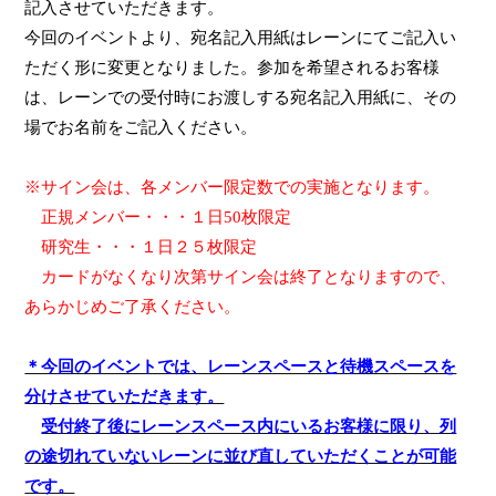
記入させていた
だきます
。
今回のイベントより、宛名記入用紙はレーンにてご記入い
ただく形に変更となりました。
参加
を希望
されるお客様
は、
レーンでの受付時にお渡しする
宛名記入用紙
に、その
場で
お名前をご記入
ください。
※サイン会は、各
メンバー
限定数での実施となります。
正規メンバー・・・１日
50
枚限定
研究生・・・１日２５枚限定
カードがなくなり次第
サイン会は
終了となります
ので、
あらかじめご了承ください。
＊今回のイベントでは、レーンスペースと待機スペースを
分けさせていただきます。
受付終了後にレーンスペース内にいるお客様に限り、列
の途切れていないレーンに並び直していただくことが可能
です。