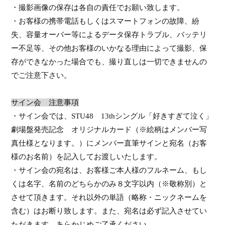
・撮影画像の保存は各自の責任でお願い致します。
・お客様の携帯電話もしくはスマートフォンの故障、紛
失、容量オーバー等によるデータ保存トラブル、バッテリ
ー不足等、その他お客様のいかなる理由によって撮影、保
存ができなかった場合でも、撮り直しは一切できませんの
でご注意下さい。
サイン会 注意事項
・サイン会では、
STU48
13th
シングル「
好きすぎて泣く
」
劇場盤発売記念 オリジナルカード（※絵柄はメンバー写
真仕様となります。）にメンバー直筆サインと宛名（お客
様のお名前）を記入してお渡しいたします。
・サイン会の宛名は、お客様ご本人様のフルネーム、もし
くは名字、名前のどちらかのみ８文字以内（※敬称別）と
させて頂きます。それ以外の単語（略称・ニックネームを
含む）はお断り致します。また、宛名は必ず記入させてい
ただきます。あらかじめご了承ください。