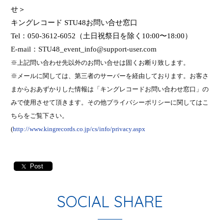
せ＞
キングレコード
STU48
お問い合せ窓口
Tel
：
050-3612-6052
（土日祝祭日を除く
10:00
〜
18:00
）
E-mail
：
STU48_event_info
@
support-user.com
※
上記問い合わせ先以外のお問い合せは固くお断り致します。
※メールに関しては、第三者のサーバーを経由しております。お客さ
まからおあずかりした情報は「キングレコードお問い合わせ窓口」の
みで使用させて頂きます。その他プライバシーポリシーに関してはこ
ちらをご覧下さい。
(
http://www.kingrecords.co.jp/cs/info/privacy.aspx
Post
SOCIAL SHARE