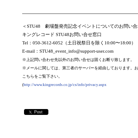
＜
STU48
劇場盤発売記念イベントについてのお問い合
キングレコード
STU48
お問い合せ窓口
Tel
：
050-3612-6052
（土日祝祭日を除く
10:00
〜
18:00
）
E-mail
：
STU48_event_info@support-user.com
※上記問い合わせ先以外のお問い合せは固くお断り致します。
※メールに関しては、第三者のサーバーを経由しております。
こちらをご覧下さい。
(
http://www.kingrecords.co.jp/cs/info/privacy.aspx
Post