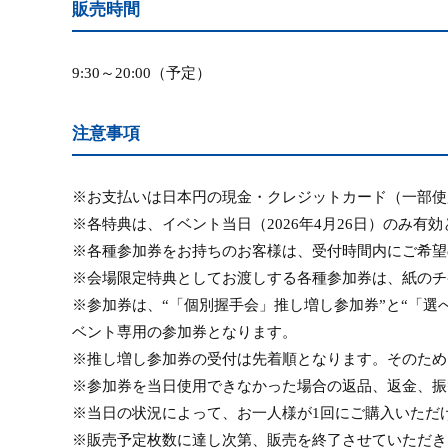
販売時間
9:30
～
20:00
（予定）
注意事項
※お支払いは日本円の現金・クレジットカード（一部使
※各特典は、イベント当日（
2026
年
4
月
26
日）のみ有効
※各種参加券をお持ちのお客様は、受付時間内にご希望
※会場限定特典としてお渡しする各種参加券は、紙のチ
※参加券は、“「個別握手会」推し増し参加券”と“「選
ベント専用の参加券となります。
※推し増し参加券の受付は先着順となります。そのため
※参加券を当日使用できなかった場合の返品、返金、振
※当日の状況によって、お一人様が
1
回にご購入いただ
※販売予定枚数に達し次第、販売を終了させていただき