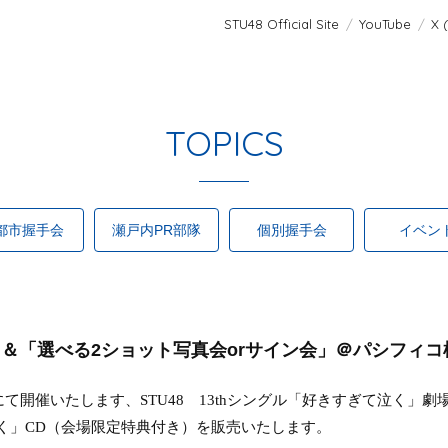
STU48 Official Site
YouTube
X 
TOPICS
都市握手会
瀬戸内PR部隊
個別握手会
イベン
会」＆「選べる2ショット写真会orサイン会」＠パシフィ
にて開催いたします、
STU48
13th
シングル「好きすぎて泣く」劇
く」
CD
（会場限定特典付き）
を販売いたします。