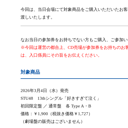
今回は、当日会場にて対象商品をご購入いただいたお客
渡しいたします。
なお当日の参加券をお持ちでない方もご購入、ご参加い
※今回は運営の都合上、
CD
売場が参加券をお持ちのお
は、入口係員にその旨をお伝えください。
対象商品
2026
年
3
月
4
日（水）発売
STU48
13th
シングル「好きすぎて泣く」
初回限定盤 ／ 通常盤 各
Type A
・
B
価格：￥
1,900
（税抜き価格￥
1,727
）
（劇場盤の販売はございません）