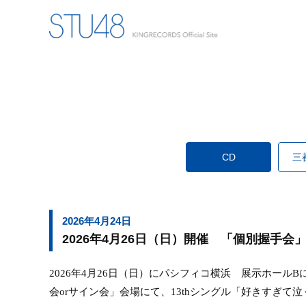
CD
三
2026年4月24日
2026年4月26日（日）開催 「個別握手
2026
年
4
月
26
日（日）にパシフィコ横浜 展示ホール
B
会
or
サイン会」会場にて、
13th
シングル「好きすぎて泣