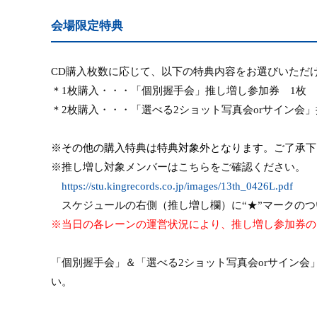
会場限定特典
CD
購入枚数に応じて、以下の特典内容をお選びいただ
＊
1
枚購入・・・「個別握手会」推し増し参加券
1
枚
＊
2
枚購入・・・「選べる
2
ショット写真会
or
サイン会
※その他の購入特典は特典対象外となります。ご了承下
※推し増し対象メンバーはこちらをご確認ください。
https://stu.kingrecords.co.jp/images/13th_0426L.pdf
スケジュールの右側（推し増し欄）に“★”マークのつ
※当日の各レーンの運営状況により、推し増し参加券の
「個別握手会」＆「選べる
2
ショット写真会
or
サイン会
い。