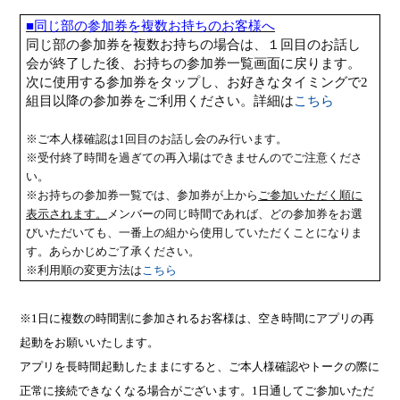
■同じ部の参加券を複数お持ちのお客様へ
同じ部の参加券を複数お持ちの場合は、１回目のお話し
会が終了した後、お持ちの参加券一覧画面に戻ります。
次に使用する参加券をタップし、お好きなタイミングで
2
組目以降の参加券をご利用ください。詳細は
こちら
※ご本人様確認は
1
回目のお話し会のみ行います。
※受付終了時間を過ぎての再入場はできませんのでご注意くださ
い。
※お持ちの参加券一覧では、参加券が上から
ご参加いただく順に
表示されます。
メンバーの同じ時間であれば、どの参加券をお選
びいただいても、一番上の組から使用していただくことになりま
す。あらかじめご了承ください。
※利用順の変更方法は
こちら
※
1
日に複数の時間割に参加されるお客様は、空き時間にアプリの再
起動をお願いいたします。
アプリを長時間起動したままにすると、ご本人様確認やトークの際に
正常に接続できなくなる場合がございます。
1
日通してご参加いただ