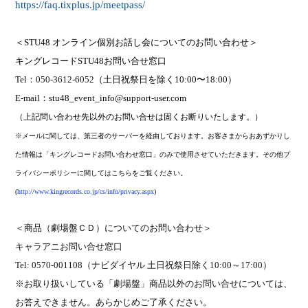
https://faq.tixplus.jp/meetpass/
＜
STU48
オンライン個別お話し会についてのお問い合わせ＞
キングレコード
STU48
お問い合せ窓口
Tel
：
050-3612-6052
（土日祝祭日を除く
10:00
〜
18:00
）
E-mail
：
stu48_event_info@support-user.com
（上記問い合わせ先以外のお問い合せは固くお断りいたします。）
※
メールに関しては、第三者のサーバーを経由しております。お客さまからおあずかりし
た情報は「キングレコードお問い合わせ窓口」のみで使用させていただきます。その他プ
ライバシーポリシーに関してはこちらをご覧ください。
(
http://www.kingrecords.co.jp/cs/info/privacy.aspx
)
＜商品（劇場盤ＣＤ）についてのお問い合わせ＞
キャラアニお問い合せ窓口
Tel: 0570-001108
（ナビダイヤル 土日祝祭日除く
10:00
～
17:00
）
※お取り扱いしている「劇場盤」商品以外のお問い合せについては、
お答えできません。あらかじめご了承ください。