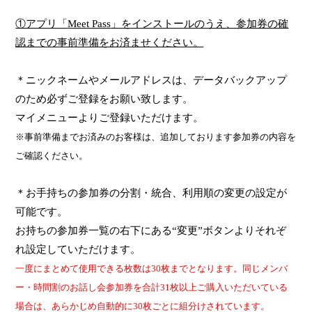
①アプリ「
Meet Pass
」をインストールのうえ、参加券の確
認までの事前準備をお済ませください。
＊ニックネームやメールアドレスは、データバックアップ
のため必ずご登録をお願い致します。
マイメニューよりご登録いただけます。
※事前準備までお済みのお客様は、追加しております参加券の内容を
ご確認ください。
＊お手持ちの参加券の分割・統合、利用順の変更の設定が
可能です。
お持ちの参加券一覧の右下にある“変更”ボタンよりそれぞ
れ設定していただけます。
一度にまとめて使用できる枚数は
30
枚までとなります。同じメンバ
ー・時間割のお話し会参加券を合計
31
枚以上ご購入いただいている
場合は、あらかじめ自動的に
30
枚ごとに組分けされています。