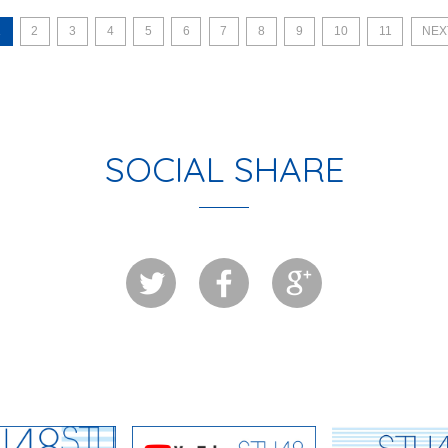
1
2
3
4
5
6
7
8
9
10
11
NEX
SOCIAL SHARE