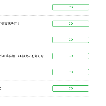
CD
にてCD即売実施決定！
CD
CD
中小企業会館 CD販売のお知らせ
CD
CD
て
CD