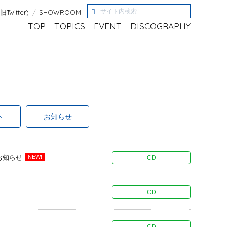
(旧Twitter)
SHOWROOM
TOP
TOPICS
EVENT
DISCOGRAPHY
ト
お知らせ
お知らせ
NEW!
CD
CD
CD