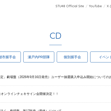
STU48 Official Site
YouTube
X 
CD
都市握手会
瀬戸内PR部隊
個別握手会
イベン
ル未定」劇場盤（2026年9月16日発売）ユーザー抽選購入申込み開始についての
発売記念オンラインチェキサイン会開催決定！！
ぎて泣く」劇場盤 第17販売（最終）について