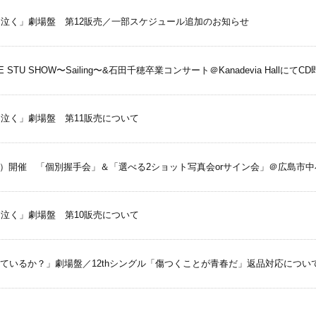
すぎて泣く」劇場盤 第12販売／一部スケジュール追加のお知らせ
ncert THE STU SHOW〜Sailing〜&石田千穂卒業コンサート＠Kanadevia Hall
ぎて泣く」劇場盤 第11販売について
日（日）開催 「個別握手会」＆「選べる2ショット写真会orサイン会」＠広島市
ぎて泣く」劇場盤 第10販売について
線を見ているか？」劇場盤／12thシングル「傷つくことが青春だ」返品対応につい