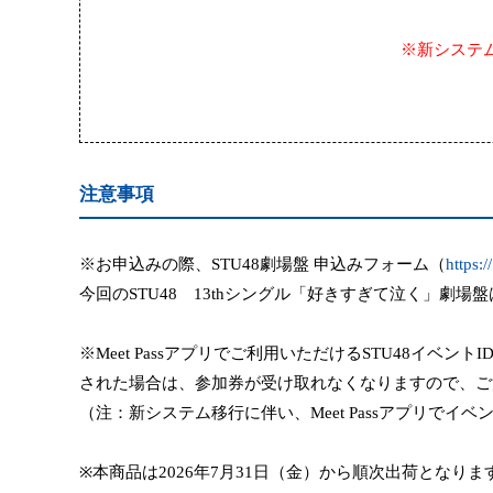
※新システ
注意事項
※お申込みの際、
STU48
劇場盤 申込みフォーム（
https:
今回の
STU48
13th
シングル「好きすぎて泣く」劇場盤
※
Meet Pass
アプリでご利用いただける
STU48
イベント
I
された場合は、参加券が受け取れなくな
り
ますので、ご
（注：新システム移行に伴い、
M
eet Pass
アプリでイベ
※
本商品
は
2026
年
7
月
31
日（
金
）から順次出荷となりま