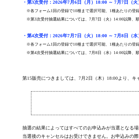
・第
3
次受付：
202
6
年
7
月
6
日（
月
）
18:00
～
7
月
7
日（
火
※各フォーム
1
回の登録で
10
種まで選択可能、
1
種あたりの登
※第
3
次受付抽選結果については、
7
月
7
日（
火
）
14:00
以降、
・第
4
次受付：
202
6
年
7
月
7
日（
火
）
18:00
～
7
月
8
日（
水
※各フォーム
1
回の登録で
10
種まで選択可能、
1
種あたりの登
※第
4
次受付抽選結果については、
7
月
8
日（
水
）
14:00
以降、
第
15
販売
につきましては、
7
月
2
日（木）
18:00
より、キ
抽選の結果によってはすべてのお申込みが当選となる場
当選後のキャンセルはお受けできません。お申込みの際