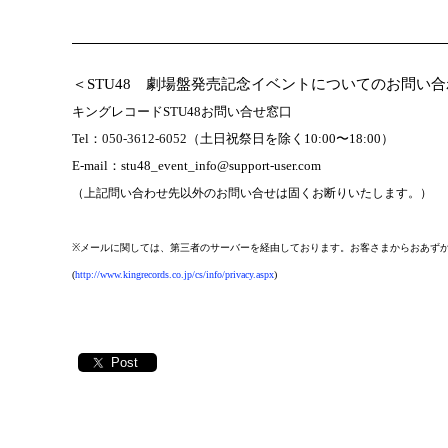
＜
STU48
劇場盤発売記念イベント
についてのお問い合
キングレコード
STU48
お問い合せ窓口
Tel
：
050-3612-6052
（土日祝祭日を除く
10:00
〜
18:00
）
E-mail
：
stu48_event_info@support-user.com
（上記問い合わせ先以外のお問い合せは固くお断りいたします。）
※
メールに関しては、第三者のサーバーを経由しております。お客さまからおあず
(
http://www.kingrecords.co.jp/cs/info/privacy.aspx
)
Post