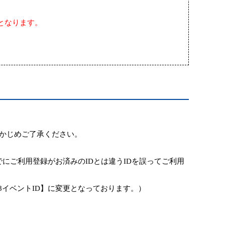
となります。
かじめご了承ください。
でにご利用登録がお済みの
ID
とは違う
ID
を誤ってご利用
8
イベント
ID
】
に
変更
となっており
ます。
）