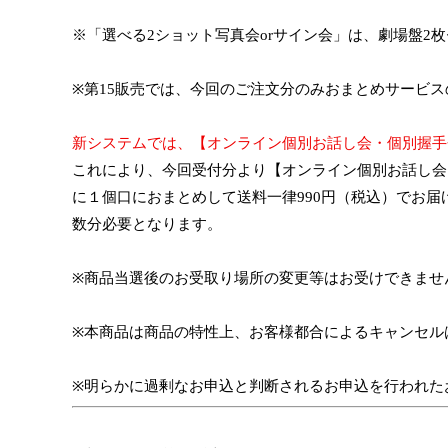
※「選べる
2
ショット写真会
or
サイン会」は、劇場盤
2
枚
※
第
15
販売
では、今回の
ご注文
分のみ
おまとめサービス
新システムでは、
【オンライン個別お話し会・個別握手
これにより、今回受付分より
【オンライン個別お話し会
に１個口におまとめ
して送料一律
990
円（税込）でお届
数分必要と
なります。
※
商品当選後のお受取り場所の変更等はお受けできませ
※
本商品は商品の特性上、お客様都合によるキャンセル
※
明らかに過剰なお申込と判断されるお申込を行われた