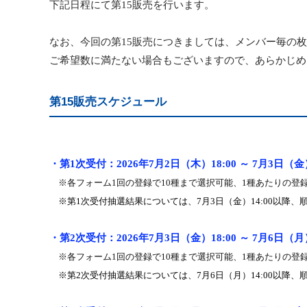
下記日程にて第
15
販売を行
います
。
なお、今回の第
15
販売につきましては、メンバー毎の枚
ご希望数に満たない場合もございますので、あらかじめ
第15販売スケジュール
・第
1
次受付：
202
6
年
7
月
2
日（
木
）
18:00
～
7
月
3
日（
金
※各フォーム
1
回の登録で
10
種まで選択可能、
1
種あたりの登
※第
1
次受付抽選結果については、
7
月
3
日（
金
）
14:00
以降、
・第
2
次受付：
202
6
年
7
月
3
日（
金
）
18:00
～
7
月
6
日（
月
※各フォーム
1
回の登録で
10
種まで選択可能、
1
種あたりの登
※第
2
次受付抽選結果については、
7
月
6
日（
月
）
14:00
以降、