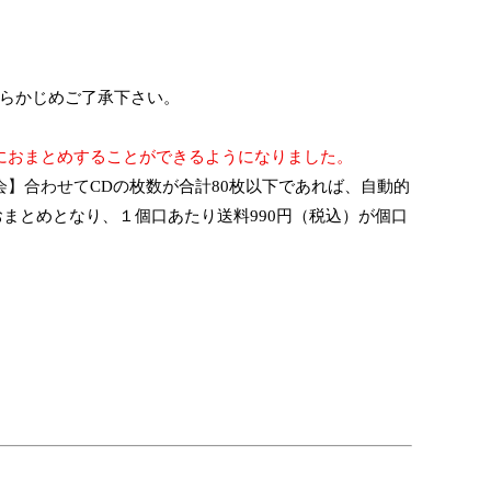
らかじめご了承下さい。
におまとめ
することができるようになりました
。
会】
合わせて
CD
の枚数が合
計
80
枚以下であれば
、
自動的
おまとめとなり、
１個口
あたり送料
990
円（税込）が個口