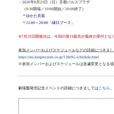
・
2026
年
8
月
23
日（日）京都パルスプラザ
（
9:30
開場／
10:00
開始／
20:00
終了）
＊ゆかた衣装
＊
12:00
～
20:00
「縁日ブース」
※7
月
25
日開催分は、今回の第
15
販売が最終の受付とな
参加メンバーおよびスケジュールなどの詳細につきまし
https://stu.kingrecords.co.jp/13thSG-schedule.html
※参加メンバーおよびスケジュールは急遽変更となる場
劇場盤発売記念イベントの詳細につきましては
こちら
、