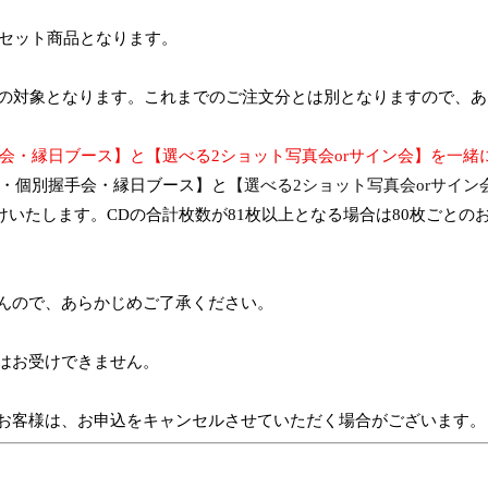
セット商品となります。
の対象となります。
これま
でのご注文分とは別となりますので、あ
会
・縁日ブース
】と【選べる
2
ショット写真会
or
サイン会】
を
一緒
・個別握手会
・縁日ブース
】
と
【選べる
2
ショット写真会
or
サイン
けいた
します。
CD
の
合計
枚数が
81
枚以上
となる場合は
80
枚ごとの
んので、あらかじめご了承ください。
はお受けできません。
お客様は、お申込をキャンセルさせていただく場合がございます。