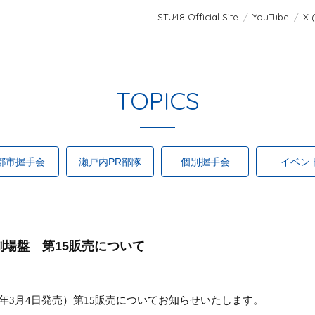
STU48 Official Site
YouTube
X 
TOPICS
都市握手会
瀬戸内PR部隊
個別握手会
イベン
」劇場盤 第15販売について
年
3
月
4
日発売
）第
15
販売
についてお知らせいたします。