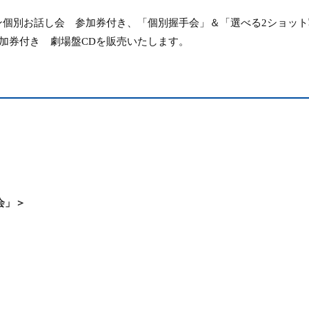
ン個別お話し会
参加券付き、
「個別握手会」＆「選べる
2
ショット
加券付き 劇場盤
CD
を販売いたします
。
会」＞