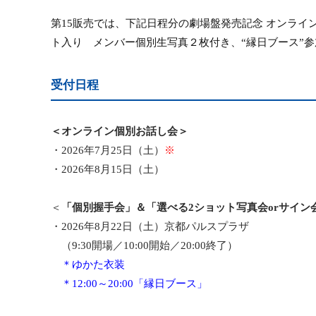
第
15
販売では、下記日程
分の劇場盤発売記念 オンライ
ト入り
メンバー個別生写真２枚付き
、
“
縁日ブース
”
参
受付日程
＜オンライン個別お話し会＞
・
2026
年
7
月
25
日（土）
※
・
2026
年
8
月
15
日（土）
＜
「個別握手会」＆「選べる
2
ショット写真会
or
サイン
・
2026
年
8
月
22
日（土）京都パルスプラザ
（
9:30
開場／
10:00
開始／
20:00
終了）
＊ゆかた衣装
＊
12:00
～
20:00
「縁日ブース」