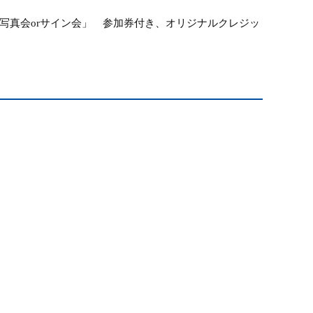
写真会
or
サイン会」 参加券付き、
オリジナルクレジッ