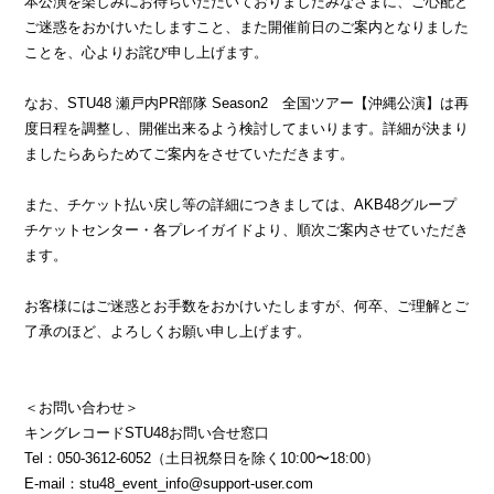
本公演を楽しみにお待ちいただいておりましたみなさまに、ご心配と
ご迷惑をおかけいたしますこと、また
開催前日のご案内となりました
ことを、
心よりお詫び申し上げます。
なお、
STU48
瀬戸内
PR
部隊
Season2
全国ツアー【沖縄公演】は再
度日程を調整し、開催出来るよう検討してまいります。詳細が決まり
ましたらあらためてご案内をさせていただきます。
また、チケット払い戻し等の詳細につきましては、
AKB48
グループ
チケットセンター・各プレイガイドより、順次ご案内させていただき
ます。
お客様にはご迷惑とお手数をおかけいたしますが、何卒、ご理解とご
了承のほど、よろしくお願い申し上げます。
＜お問い合わせ＞
キングレコード
STU48
お問い合せ窓口
Tel
：
050-3612-6052
（土日祝祭日を除く
10:00
〜
18:00
）
E-mail
：
stu48_event_info@support-user.com