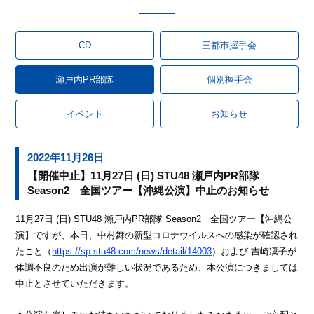
CD
三都市握手会
瀬戸内PR部隊
個別握手会
イベント
お知らせ
2022年11月26日
【開催中止】11月27日 (日) STU48 瀬戸内PR部隊
Season2 全国ツアー【沖縄公演】中止のお知らせ
11
月
27
日
(
日
) STU48
瀬戸内
PR
部隊
Season2
全国ツアー【沖縄公
演】
ですが、
本日、中村舞の新型コロナウイルスへの感染が確認され
たこと（
https://sp.stu48.com/news/detail/14003
）および 吉崎凜子が
体調不良のため出演が難しい状況であるため、本公演につきましては
中止とさせていただきます。