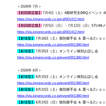
＜
2026
年
7
月＞
【初回限定盤】
7
月
4
日（土）
4期研究生BBQイベント 
https://stu.kingrecords.co.jp/cd/001412.html
【初回限定盤】
7
月
5
日（日）・
7
月
12
日（日）
STU4
https://stu.kingrecords.co.jp/cd/001412.html
【劇場盤】
7
月
18
日（土）
個別握手会 ＆ 選べる
2
ショッ
https://stu.kingrecords.co.jp/event/001380.html
【劇場盤】
7
月
25
日（土）オンライン個別お話し会
https://stu.kingrecords.co.jp/event/001380.html
＜
2026
年
8
月＞
【劇場盤】
8
月
15
日（土）
オンライン個別お話し会
https://stu.kingrecords.co.jp/event/001380.html
【劇場盤】
8
月
22
日（土）
個別握手会 ＆ 選べる
2
ショッ
https://stu.kingrecords.co.jp/event/001380.html
【劇場盤】
8
月
23
日（日）
個別握手会 ＆ 選べる
2
ショッ