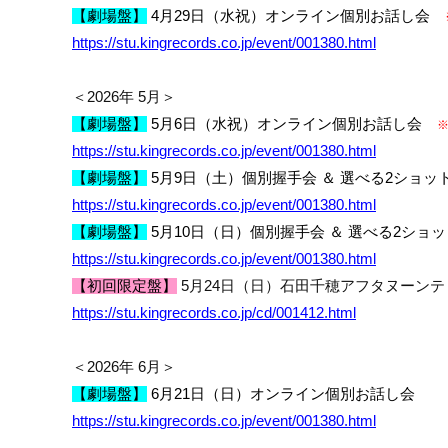
【劇場盤】
4
月
29
日（水祝）
オンライン個別お話し会
https://stu.kingrecords.co.jp/event/001380.html
＜
2026
年
5
月＞
【劇場盤】
5
月
6
日（
水祝
）
オンライン個別お話し会
https://stu.kingrecords.co.jp/event/001380.html
【劇場盤】
5
月
9
日（土）
個別握手会 ＆ 選べる
2
ショッ
https://stu.kingrecords.co.jp/event/001380.html
【劇場盤】
5
月
10
日（日）
個別握手会 ＆ 選べる
2
ショッ
https://stu.kingrecords.co.jp/event/001380.html
【初回限定盤】
5
月
24
日（日）石田千穂アフタヌーンテ
https://stu.kingrecords.co.jp/cd/001412.html
＜
2026
年
6
月＞
【劇場盤】
6
月
21
日（日）オンライン個別お話し会
https://stu.kingrecords.co.jp/event/001380.html