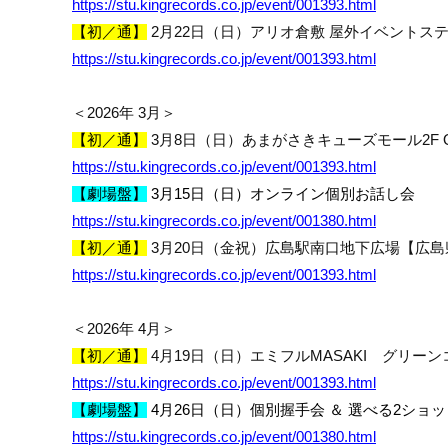
https://stu.kingrecords.co.jp/event/001393.html
【初／通】
2
月
22
日（日）アリオ倉敷 屋外イベントス
https://stu.kingrecords.co.jp/event/001393.html
＜
2026
年
3
月＞
【初／通】
3
月
8
日（日）あまがさきキューズモール
2F 
https://stu.kingrecords.co.jp/event/001393.html
【劇場盤】
3
月
15
日（日）オンライン個別お話し会
https://stu.kingrecords.co.jp/event/001380.html
【初／通】
3
月
20
日（金祝）広島駅南口地下広場【広島
https://stu.kingrecords.co.jp/event/001393.html
＜
2026
年
4
月＞
【初／通】
4
月
19
日（日）エミフル
MASAKI
グリーン
https://stu.kingrecords.co.jp/event/001393.html
【劇場盤】
4
月
26
日（日）
個別握手会 ＆ 選べる
2
ショッ
https://stu.kingrecords.co.jp/event/001380.html