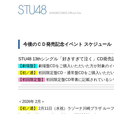
今後のＣＤ発売記念イベント スケジュール
STU48 13th
シングル「好きすぎて泣く」
CD
発売
【劇場盤】
劇場盤
CD
をご購入いただいた方が対象のイ
【初／通】
初回限定盤
CD
・通常盤
CD
をご購入いただ
【初回限定盤】
初回限定盤
CD
帯裏に記載されているシ
＜
2026
年
2
月＞
【初／通】
2
月
11
日（水祝）ラゾーナ川崎プラザ ルー