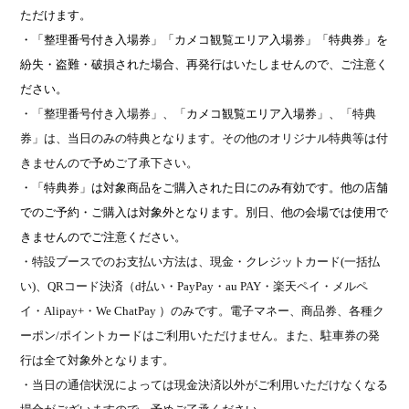
ただけます。
・「整理番号付き入場券」
「カメコ観覧エリア入場券」
「特典券」を
紛失・盗難・破損された場合、再発行はいたしませんので、ご注意く
ださい。
・「整理番号付き入場券」、
「カメコ観覧エリア入場券」、
「特典
券」は、当日のみの特典となります。その他のオリジナル特典等は付
きませんので予めご了承下さい。
・「特典券」は対象商品をご購入された日にのみ有効です。他の店舗
でのご予約・ご購入は対象外となります。別日、他の会場では使用で
きませんのでご注意ください。
・特設ブースでのお支払い方法は、現金・クレジットカード
(
一括払
い
)
、
QR
コード決済（
d
払い・
PayPay
・
au PAY
・楽天ペイ・メルペ
イ・
Alipay+
・
We ChatPay
）のみです。電子マネー、商品券、各種ク
ーポン
/
ポイントカードはご利用いただけません。また、駐車券の発
行は全て対象外となります。
・当日の通信状況によっては現金決済以外がご利用いただけなくなる