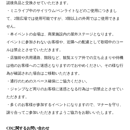
認後良品と交換させていただきます。
・ミニライブ中のサイリウム
/
ペンライトなどのご使用につきまし
て、
2
階広場では使用可能ですが、
3
階以上の外周ではご使用できま
せん。
・本イベントの会場は、商業施設内の屋外ステージとなります。
イベントに参加されないお客様や、近隣への配慮として歌唱中のコー
ルは禁止とさせていただきます。
・店舗前や共用通路、階段など、観覧エリア外での立ち止まりや待機
は他のお客様へのご迷惑となりますのでおやめください。その様な行
為が確認された場合はご移動いただきます。
・通行のためのスペース確保にご協力ください。
・ジャンプなど周りのお客様に迷惑となる行為は一切禁止とさせてい
ただきます。
・多くのお客様が参加するイベントになりますので、マナーを守り、
譲り合ってご参加いただきますようご協力をお願いいたします。
CD
に関するお問い合わせ