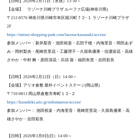
【日時】
2026
年
2
月
11
日（水祝）
13:30
～
【会場】 ラゾーナ川崎プラザ ルーファ広場
(
神奈川県
)
〒
212-8576
神奈川県川崎市幸区堀川町７２−１ ラゾーナ川崎プラザ
2F
https://mitsui-shopping-park.com/lazona-kawasaki/access/
参加メンバー：新井梨杏・池田裕楽・石田千穂・内海里音・岡田あず
み・岡村梨央・尾崎世里花・工藤理子・久留島優果・信濃宙花・高雄
さやか・中村 舞・原田清花・兵頭 葵・福田朱里・吉田彩良
【日時】
2026
年
2
月
22
日（日）
14:00
～
【会場】アリオ倉敷 屋外イベントステージ
(
岡山県
)
〒
710-0813
岡山県倉敷市寿町１２
−
２
https://kurashiki.ario.jp/information/access/
参加メンバー：
池田裕楽・内海里音・尾崎世里花・久留島優果・高
雄さやか・吉田彩良
【日時】
2026
年
3
月
8
日
(
日）
14:00
～