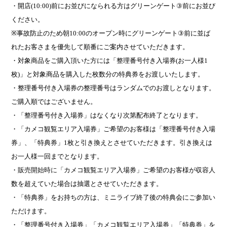
・開店
(10:00)
前にお並びになられる方はグリーンゲート
③
前にお並び
ください。
※
事故防止のため朝
10:00
のオープン時にグリーンゲート
③
前に並ば
れたお客さまを優先して順番にご案内させていただきます。
・対象商品をご購入頂いた方には「整理番号付き入場券
(
お一人様
1
枚
)
」と対象商品を購入した枚数分の特典券をお渡しいたします。
・整理番号付き入場券の整理番号はランダムでのお渡しとなります。
ご購入順ではございません。
・「整理番号付き入場券」はなくなり次第配布終了となります。
・「カメコ観覧エリア入場券」ご希望のお客様は「整理番号付き入場
券」、「特典券」
1
枚と引き換えとさせていただきます。引き換えは
お一人様一回までとなります。
・
販売開始時に
「カメコ観覧エリア入場券」ご希望のお客様が収容人
数を超えていた場合は抽選とさせていただきます。
・「特典券」をお持ちの方は、ミニライブ終了後の特典会にご参加い
ただけます。
・「整理番号付き入場券」「カメコ観覧エリア入場券」「特典券」を