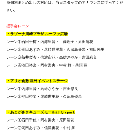
※個別まとめ出しの対応は、当日スタッフのアナウンスに従ってくだ
さい。
握手会レーン
・
ラゾーナ川崎プラザ ルーファ広場
レーン①
石田千穂・内海里音・工藤理子・原田清花
レーン②
岡田あずみ・尾崎世里花・久留島優果・福田朱里
レーン③新井梨杏・信濃宙花・高雄さやか・吉田彩良
レーン④池田裕楽・岡村梨央・中村 舞・兵頭 葵
・アリオ倉敷 屋外イベントステージ
レーン①
内海里音・高雄さやか・吉田彩良
レーン②
池田裕楽・尾崎世里花・久留島優果
・あまがさきキューズモール
2F Q's park
レーン①
石田千穂・岡村梨央・原田清花
レーン②
岡田あずみ・信濃宙花・中村 舞