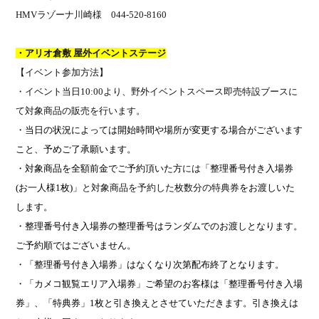
HMV
ラゾーナ川崎様
044-520-8160
・アリオ倉敷 屋外イベントステージ
【イベント参加方法】
・イベント当日
10:00
より、野外イベントスペース即売特設ブースに
て対象商品の販売を行います。
・当日の状況によっては開始時間や場所が変更する場合がございます
こと、予めご了承願います。
・対象商品を全額前金でご予約頂いた方
には
「整理番号付き入場券
(
お一人様
1
枚
)
」
と対象商品を予約した枚数分の特典券
をお渡しいた
します。
・整理番号付き入場券の整理番号はランダムでのお渡しとなります。
ご予約順ではございません。
・「整理番号付き入場券」はなくなり次第配布終了となります。
・「カメコ観覧エリア入場券」ご希望のお客様は
「整理番号付き入場
券」、
「特典券」
1
枚と引き換えとさせていただきます。引き換えは