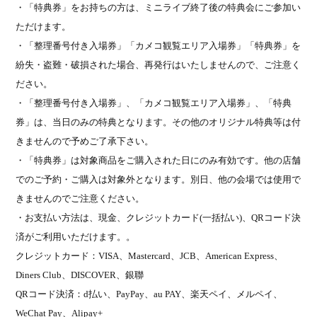
・「特典券」をお持ちの方は、ミニライブ終了後の特典会にご参加い
ただけます。
・「整理番号付き入場券」「カメコ観覧エリア入場券」「特典券」を
紛失・盗難・破損された場合、再発行はいたしませんので、ご注意く
ださい。
・「整理番号付き入場券」、「カメコ観覧エリア入場券」、「特典
券」は、当日のみの特典となります。その他のオリジナル特典等は付
きませんので予めご了承下さい。
・「特典券」は対象商品をご購入された日にのみ有効です。他の店舗
でのご予約・ご購入は対象外となります。別日、他の会場では使用で
きませんのでご注意ください。
・お支払い方法は、現金、クレジットカード
(
一括払い
)
、
QR
コード決
済がご利用いただけます。。
クレジットカード：
VISA
、
Mastercard
、
JCB
、
American Express
、
Diners Club
、
DISCOVER
、銀聯
QR
コード決済：
d
払い、
PayPay
、
au PAY
、楽天ペイ、メルペイ、
WeChat Pay
、
Alipay+