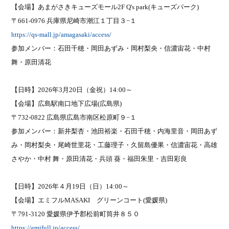
【会場】
あまがさきキューズモール
2F Q's park(
キューズパーク
)
〒
661-0976
兵庫県尼崎市潮江１丁目３
−
１
https://qs-mall.jp/amagasaki/access/
参加メンバー：
石田千穂・岡田あずみ・岡村梨央・信濃宙花・中村
舞・原田清花
【日時】
2026
年
3
月
20
日（金祝）
14:00
～
【会場】広島駅南口地下広場
(
広島県
)
〒
732-0822
広島県広島市南区松原町９−１
参加メンバー：
新井梨杏・池田裕楽・石田千穂・内海里音・岡田あず
み・岡村梨央・尾崎世里花・工藤理子・久留島優果・信濃宙花・高雄
さやか・中村 舞・原田清花・兵頭 葵・福田朱里・吉田彩良
【日時】
2026
年４月
19
日（日）
14:00
～
【会場】エミフル
MASAKI
グリーンコート
(
愛媛県
)
〒
791-3120
愛媛県伊予郡松前町筒井８５０
https://emifull.jp/access/