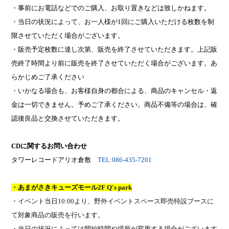
・事前にお電話などでのご購入、お取り置きなどは致しかねます。
・当日の状況によって、お一人様が
1
回にご購入いただける枚数を制
限させていただく場合がございます。
・販売予定枚数に達し次第、販売を終了させていただきます。上記販
売終了時間より前に販売を終了させていただく場合がございます。あ
らかじめご了承ください
・いかなる場合も、お客様自身の都合による、商品のキャンセル・返
金は一切できません。予めご了承ください。商品不備等の場合は、確
認後良品と交換させていただきます。
CD
に関するお問い合わせ
タワーレコードアリオ倉敷
TEL:086-435-7201
・あまがさきキューズモール
2F Q's park
・イベント当日
10:00
より、野外イベントスペース即売特設ブースに
て対象商品の販売を行います。
・当日の状況によっては開始時間や場所が変更する場合がございます