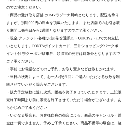
のでご注意ください。
・商品の受け取り店舗は
HMV
ラゾーナ川崎となります。配送も承り
ますが、別途
900
円の料金を頂戴いたします。また店舗でのお引き取
り期間は発売日から
2
週間となりますのでご了承ください。
・現金
/
クレジット
/
各種
QR
決済
/
交通系
IC
・
QUICPay
・
iD
でのお支払
いとなります。
PONTA
ポイントカード、三井ショッピングパークポ
イント付与
/
クーポン
/
駐車券、領収書の発行は対象外となりますので
ご了承ください。
・事前にお電話などでのご予約、お取り置きなどは致しかねます。
・当日の状況によって、お一人様が
1
回にご購入いただける枚数を制
限させていただく場合がございます。
・販売予定枚数に達し次第、販売を終了させていただきます。上記販
売終了時間より前に販売を終了させていただく場合がございます。あ
らかじめご了承ください
・いかなる場合も、お客様自身の都合による、商品のキャンセル・返
金は一切できません。予めご了承ください。商品不備等の場合は、確