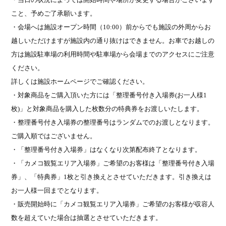
こと、予めご了承願います。
・会場へは施設オープン時間（
10:00
）前からでも施設の外周からお
越しいただけますが施設内の通り抜けはできません。お車でお越しの
方は施設駐車場の利用時間や駐車場から会場までのアクセスにご注意
ください。
詳しくは施設ホームページでご確認ください。
・対象商品をご購入頂いた方には「整理番号付き入場券
(
お一人様
1
枚
)
」と対象商品を購入した枚数分の特典券をお渡しいたします。
・整理番号付き入場券の整理番号はランダムでのお渡しとなります。
ご購入順ではございません。
・「整理番号付き入場券」はなくなり次第配布終了となります。
・「カメコ観覧エリア入場券」ご希望のお客様は「整理番号付き入場
券」、「特典券」
1
枚と引き換えとさせていただきます。引き換えは
お一人様一回までとなります。
・販売開始時に「カメコ観覧エリア入場券」ご希望のお客様が収容人
数を超えていた場合は抽選とさせていただきます。