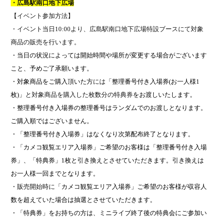
・広島駅南口地下広場
【イベント参加方法】
・イベント当日
10:00
より、広島駅南口地下広場特設ブースにて対象
商品の販売を行います。
・当日の状況によっては開始時間や場所が変更する場合がございます
こと、予めご了承願います。
・対象商品をご購入頂いた方
には
「整理番号付き入場券
(
お一人様
1
枚
)
」
と対象商品を購入した枚数分の特典券
をお渡しいたします。
・整理番号付き入場券の整理番号はランダムでのお渡しとなります。
ご購入順ではございません。
・「整理番号付き入場券」はなくなり次第配布終了となります。
・「カメコ観覧エリア入場券」ご希望のお客様は
「整理番号付き入場
券」、
「特典券」
1
枚と引き換えとさせていただきます。引き換えは
お一人様一回までとなります。
・
販売開始時に
「カメコ観覧エリア入場券」ご希望のお客様が収容人
数を超えていた場合は抽選とさせていただきます。
・「特典券」をお持ちの方は、ミニライブ終了後の特典会にご参加い