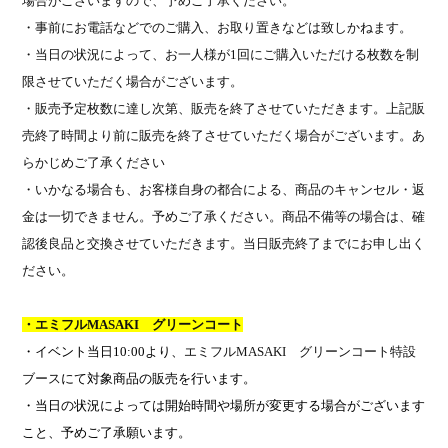
場合がございますので、予めご了承ください。
・事前にお電話などでのご購入、お取り置きなどは致しかねます。
・当日の状況によって、お一人様が
1
回にご購入いただける枚数を制
限させていただく場合がございます。
・販売予定枚数に達し次第、販売を終了させていただきます。上記販
売終了時間より前に販売を終了させていただく場合がございます。あ
らかじめご了承ください
・いかなる場合も、お客様自身の都合による、商品のキャンセル・返
金は一切できません。予めご了承ください。商品不備等の場合は、確
認後良品と交換させていただきます。当日販売終了までにお申し出く
ださい。
・エミフル
MASAKI
グリーンコート
・イベント当日
10:00
より、
エミフル
MASAKI
グリーンコート特設
ブース
にて対象商品の販売を行います。
・当日の状況によっては開始時間や場所が変更する場合がございます
こと、予めご了承願います。