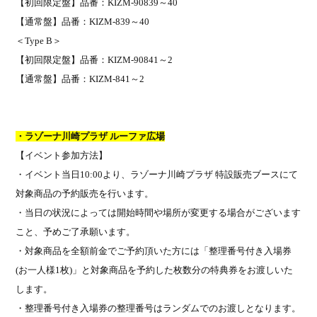
【初回限定盤】品番：
KIZM-90839
～40
【通常盤】品番：
KIZM-839
～40
＜
Type B
＞
【初回限定盤】品番：
KIZM-90841
～2
【通常盤】品番：
KIZM-841
～2
・
ラゾーナ川崎プラザ ルーファ広場
【イベント参加方法】
・イベント当日
10:00
より、ラゾーナ川崎プラザ 特設販売ブースにて
対象商品の予約販売を行います。
・当日の状況によっては開始時間や場所が変更する場合がございます
こと、予めご了承願います。
・対象商品を全額前金でご予約頂いた方には「整理番号付き入場券
(
お一人様
1
枚
)
」と対象商品を予約した枚数分の特典券をお渡しいた
します。
・整理番号付き入場券の整理番号はランダムでのお渡しとなります。