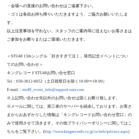
・
会場への直接のお問い合わせはご遠慮下さい。
・ゴミは各自お持ち帰りいただきますよう、ご協力お願いいたしま
す。
以上注意事項を守れない、スタッフのご案内等に従えないお客さまは
ご参加をお断りまたはご退場いただきます。
＜
STU48 13th
シングル「好きすぎて泣く」発売記念イベントについ
てのお問い合わせ＞
キングレコード
STU48
お問い合せ窓口
Tel
：
050-3612-6052
（土日祝祭日を除く
10:00
〜
18:00
）
E-mail
：
stu48_event_info@support-user.com
※上記問い合わせ先以外のお問い合せは固くお断り致します。
※メールに関しては、第三者のサーバーを経由しております。お客さ
まからおあずかりした情報は「キングレコードお問い合わせ窓口」の
みで使用させて頂きます。その他プライバシーポリシーに関してはこ
ちらをご覧下さい。
(
http://www.kingrecords.co.jp/cs/info/privacy.aspx
)