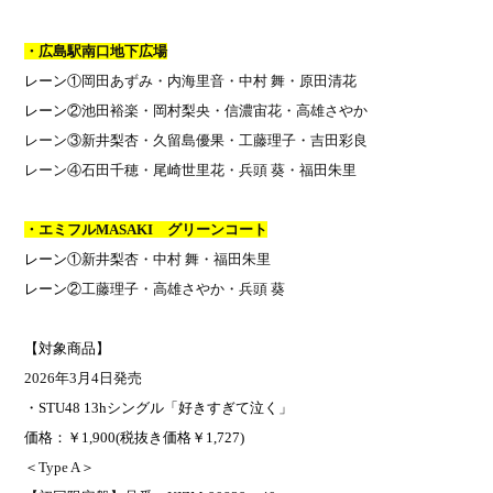
・広島駅南口地下広場
レーン①
岡田あずみ・内海里音・中村 舞・原田清花
レーン②
池田裕楽・岡村梨央・信濃宙花・高雄さやか
レーン③
新井梨杏・久留島優果・工藤理子・吉田彩良
レーン④
石田千穂・尾崎世里花・兵頭 葵・福田朱里
・エミフル
MASAKI
グリーンコート
レーン①
新井梨杏・中村 舞・福田朱里
レーン②
工藤理子・高雄さやか・兵頭 葵
【対象商品】
2026
年
3
月
4
日発売
・
STU48 13h
シングル「好きすぎて泣く」
価格：￥
1,900(
税抜き価格￥
1,727)
＜
Type A
＞