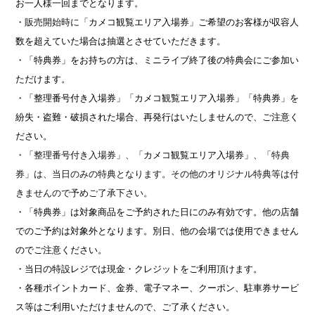
お一人様一回までとなります。
・
販売開始時に
「カメコ観覧エリア入場券」ご希望のお客様が収容人
数を超えていた場合は抽選とさせていただきます。
・「特典券」をお持ちの方は、ミニライブ終了後の特典会にご参加い
ただけます。
・「整理番号付き入場券」
「カメコ観覧エリア入場券」
「特典券」を
紛失・盗難・破損された場合、再発行はいたしませんので、ご注意く
ださい。
・「整理番号付き入場券」、
「カメコ観覧エリア入場券」、
「特典
券」は、当日のみの特典となります。その他のオリジナル特典等は付
きませんので予めご了承下さい。
・「特典券」は対象商品をご予約された日にのみ有効です。他の店舗
でのご予約は対象外となります。別日、他の会場では使用できません
のでご注意ください。
・当日の特設レジでは現金・クレジットをご利用頂けます。
・各種ポイントカード、金券、電子マネー、クーポン、駐車券サービ
ス等はご利用いただけませんので、ご了承ください。