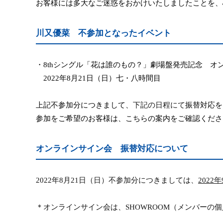
お客様には多大なご迷惑をおかけいたしましたことを、
川又優菜 不参加となったイベント
・
8th
シングル「花は誰のもの？」劇場盤発売記念 オ
2022
年
8
月
21
日（日）七・八時間目
上記不参加分につきまして、
下記の日程にて
振替対応を
参加をご希望のお客様は、こちらの案内をご確認くださ
オンラインサイン会 振替対応について
2022
年
8
月
21
日（日）不参加分につきましては、
2022
年
＊オンラインサイン会は、
SHOWROOM
（メンバーの個