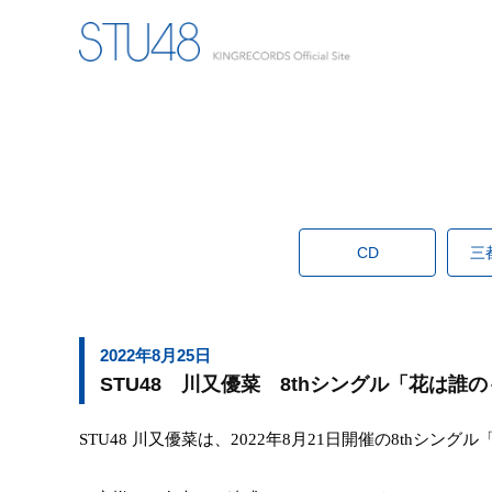
CD
三
2022年8月25日
STU48 川又優菜 8thシングル「花は
STU48
川又優菜は、
2022
年
8
月
21
日開催の
8th
シングル