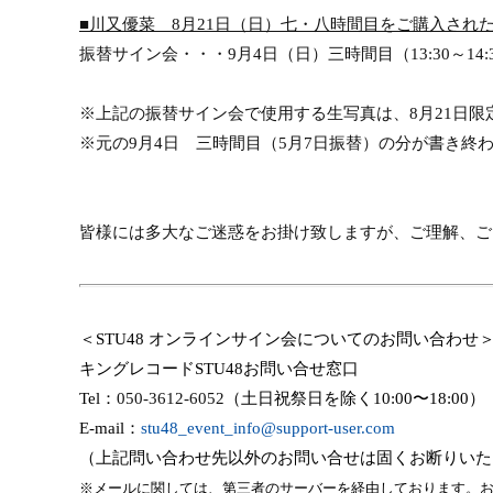
■川又優菜
8
月
21
日（日）七・八時間目をご購入され
振替サイン会・・・
9
月
4
日（日）三時間目（
13:30
～
14:
※上記の振替サイン会で使用する生写真は、
8
月
21
日限
※元の
9
月
4
日 三時間目（
5
月
7
日振替）の分が書き終
皆様には多大なご迷惑をお掛け致しますが、ご理解、ご
＜
STU48
オンラインサイン会についてのお問い合わせ
キングレコード
STU48
お問い合せ窓口
Tel
：
050-3612-6052
（土日祝祭日を除く
10:00
〜
18:00
）
E-mail
：
stu48_event_info@support-user.com
（上記問い合わせ先以外のお問い合せは固くお断りいた
※メールに関しては、第三者のサーバーを経由しております。