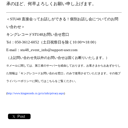
承のほど、何卒よろしくお願い申し上げます。
＜
STU48
直接会ってお話しができる！個別お話し会についてのお問
い合わせ＞
キングレコード
STU48
お問い合せ窓口
Tel
：
050-3612-6052
（土日祝祭日を除く
10:00
〜
18:00
）
E-mail
：
stu48_event_info@support-user.com
（上記問い合わせ先以外のお問い合せは固くお断りいたします。）
※メールに関しては、第三者のサーバーを経由しております。お客さまからおあずかりし
た情報は「キングレコードお問い合わせ窓口」のみで使用させていただきます。その他プ
ライバシーポリシーに関してはこちらをご覧ください。
(
http://www.kingrecords.co.jp/cs/info/privacy.aspx
)
Post