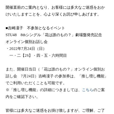
開催直前のご案内となり、お客様には多大なご迷惑をおか
けいたしますことを、心より深くお詫び申しあげます。
■吉崎凜子 不参加となるイベント
STU48
8th
シングル「花は誰のもの？」劇場盤発売記念
オンライン個別お話し会
・
2022
年
7
月
24
日（日）
一・二【
2S
】・四・五・六時間目
また、開催日当日（「花は誰のもの？」オンライン個別お
話し会
7
月
24
日）吉崎凜子 の参加券は、「推し増し機能」
でご利用いただくことも可能です。
※「推し増し機能」の詳細につきましては、
こちら
のご案
内をご確認下さい。
皆様には多大なご迷惑をお掛け致しますが、ご理解、ご了