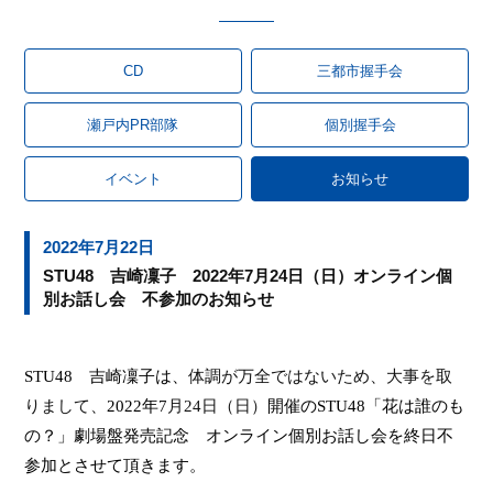
CD
三都市握手会
瀬戸内PR部隊
個別握手会
イベント
お知らせ
2022年7月22日
STU48 吉崎凜子 2022年7月24日（日）オンライン個
別お話し会 不参加のお知らせ
STU48
吉崎凜子は、
体調が万全ではないため、大事を取
りまして、
2022
年
7
月
24
日（日）
開催の
STU48
「花は誰のも
の？」
劇場盤発売記念 オンライン個別お話し会
を終日不
参加とさせて頂きます。