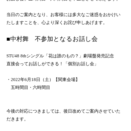
当日のご案内となり、お客様には多大なご迷惑をおかけい
たしますことを、心より深くお詫び申しあげます。
■中村舞 不参加となるお話し会
STU48 8th
シングル「花は誰のもの？」劇場盤発売記念
直接会ってお話しができる！「個別お話し会」
・
2022
年
6
月
18
日（土）【関東会場】
五時間目・六時間目
今後の対応につきましては、後日改めてご案内させていた
だきます。