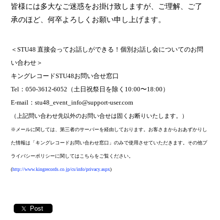
皆様には多大なご迷惑をお掛け致しますが、ご理解、ご了
承のほど、何卒よろしくお願い申し上げます。
＜
STU48
直接会ってお話しができる！個別お話し会についてのお問
い合わせ＞
キングレコード
STU48
お問い合せ窓口
Tel
：
050-3612-6052
（土日祝祭日を除く
10:00
〜
18:00
）
E-mail
：
stu48_event_info@support-user.com
（上記問い合わせ先以外のお問い合せは固くお断りいたします。）
※メールに関しては、第三者のサーバーを経由しております。お客さまからおあずかりし
た情報は「キングレコードお問い合わせ窓口」のみで使用させていただきます。その他プ
ライバシーポリシーに関してはこちらをご覧ください。
(
http://www.kingrecords.co.jp/cs/info/privacy.aspx
)
Post