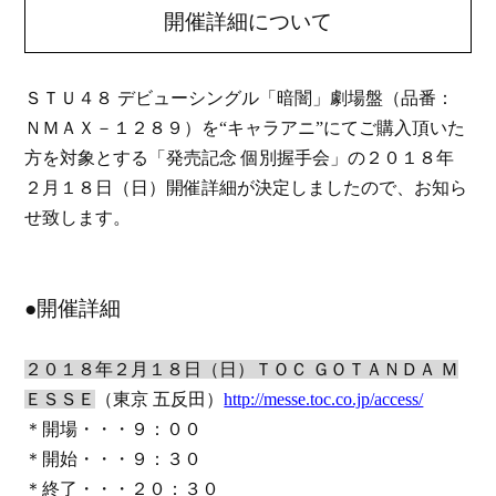
開催詳細について
ＳＴＵ４８
デビューシングル
「暗闇」劇場盤
（品番：
ＮＭＡＸ－１２８９）を“キャラアニ”にて
ご購入頂いた
方を対象とする「発売記念 個別握手会」の２０１８年
２月１８日（日）開催詳細が決定しましたので、お知ら
せ致します。
●開催詳細
２０１８年２月１８日（日）
ＴＯＣ ＧＯＴＡＮＤＡ Ｍ
ＥＳＳＥ
（東京 五反田）
http://messe.toc.co.jp/access/
＊開場・・・９：００
＊開始・・・９：３０
＊終了・・・２０：３０