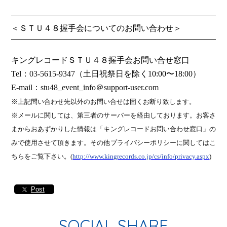
＜ＳＴＵ４８握手会についてのお問い合わせ＞
キングレコードＳＴＵ４８握手会お問い合せ窓口
Tel
：
03-5615-9347
（土日祝祭日を除く
10:00
〜
18:00
）
E-mail
：
stu48_event_info
＠
support-user.com
※
上記問い合わせ先以外のお問い合せは固くお断り致します。
※メールに関しては、第三者のサーバーを経由しております。お客さ
まからおあずかりした情報は「キングレコードお問い合わせ窓口」の
みで使用させて頂きます。その他プライバシーポリシーに関してはこ
ちらをご覧下さい。
(
http://www.kingrecords.co.jp/cs/info/privacy.aspx
)
Post
SOCIAL SHARE