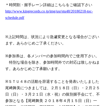
＊時間割・握手レーン詳細はこちらをご確認下さい
http://www.kingrecords.co.jp/img/usr/stu48/20180218-toc-
schedule.pdf
※上記時間は、状況により急遽変更となる場合がござい
ます。あらかじめご了承ください。
※
参加券は、各メンバーの参加時間内でご使用下さい。
特別な場合を除き、参加時間外での対応は致しかねま
す。
あらかじめご了承願います。
※
ＳＴＵ４８の活動を辞退することを発表いたしました
尾﨑舞美につきましては、
２月１８日（日）・２月２５
日（日）・３月２１日（水・祝）の個別握手会にて、不
参加となる
【
尾﨑舞美 ２
０１８年４月１５日（日）一