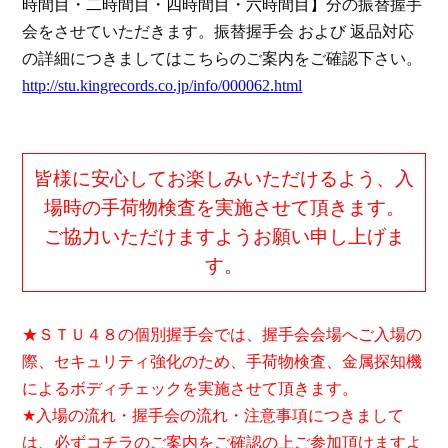
時間目・二時間目・四時間目・六時間目】
分の
振替握手
会をさせていただきます。振替握手会 および 返品対応
の詳細につきましてはこちらのご案内をご確認下さい。
http://stu.kingrecords.co.jp/info/000062.html
皆様に安心してお楽しみいただけるよう、入
場時の手荷物検査を実施させて頂きます。
ご協力いただけますようお願い申し上げま
す。
★
ＳＴＵ４８の個別握手会では、握手会会場へご入場の
際、セキュリティ強化のため、手荷物検査、金属探知機
によるボディチェックを実施させて頂きます。
★
入場の流れ・握手会の流れ・注意事項につきまして
は、必ずコチラのご案内をご確認の上ご参加頂けますよ