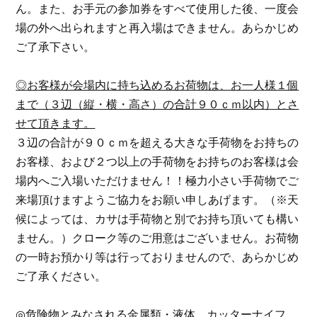
ん。また、お手元の参加券をすべて使用した後、一度会
場の外へ出られますと再入場はできません。あらかじめ
ご了承下さい。
◎
お客様が会場内に持ち込めるお荷物は、お一人様１個
まで（３辺（縦・横・高さ）の合計９０ｃｍ以内）とさ
せて頂きます。
３辺の合計が９０ｃｍを超える大きな手荷物をお持ちの
お客様、および２つ以上の手荷物をお持ちのお客様は会
場内へご入場いただけません！！極力小さい手荷物でご
来場頂けますようご協力をお願い申しあげます。（※天
候によっては、カサは手荷物と別でお持ち頂いても構い
ません。）クローク等のご用意はございません。お荷物
の一時お預かり等は行っておりませんので、あらかじめ
ご了承ください。
◎
危険物とみなされる金属類・液体、カッターナイフ、