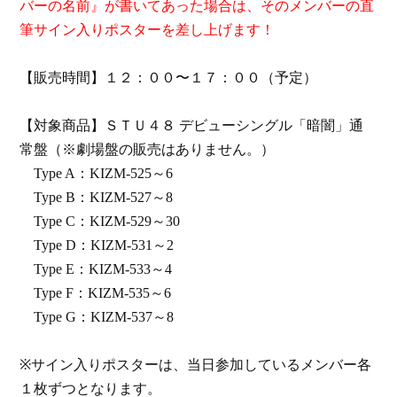
バーの名前』が書いてあった場合は、そのメンバーの直
筆サイン入りポスターを差し上げます！
【販売時間】１２：００〜１７：００（予定）
【対象商品】ＳＴＵ４８ デビューシングル「暗闇」通
常盤（※劇場盤の販売はありません。）
Type A
：
KIZM-525
～
6
Type B
：
KIZM-527
～
8
Type C
：
KIZM-529
～
30
Type D
：
KIZM-531
～
2
Type E
：
KIZM-533
～
4
Type F
：
KIZM-535
～
6
Type G
：
KIZM-537
～
8
※サイン入りポスターは、当日参加しているメンバー各
１枚ずつとなります。