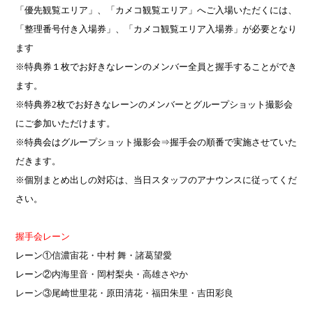
「優先観覧エリア」、「カメコ観覧エリア」へご入場いただくには、
「整理番号付き入場券」、「カメコ観覧エリア入場券」が必要となり
ます
※特典券１枚でお好きなレーンのメンバー全員と握手することができ
ます。
※特典券
2
枚でお好きなレーンのメンバーとグループショット撮影会
にご参加いただけます。
※特典会はグループショット撮影会⇒握手会の順番で実施させていた
だきます。
※個別まとめ出しの対応は、当日スタッフのアナウンスに従ってくだ
さい。
握手会レーン
レーン①
信濃宙花・中村 舞・諸葛望愛
レーン②
内海里音・岡村梨央・高雄さやか
レーン③尾崎世里花・原田清花・福田朱里・吉田彩良