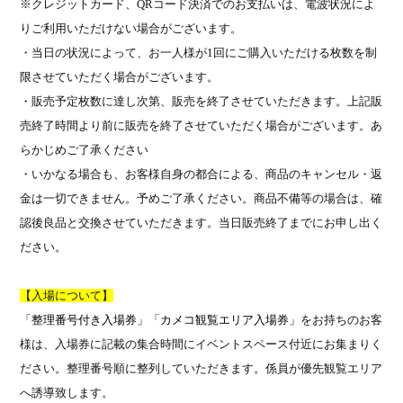
※クレジットカード、
QR
コード決済でのお支払いは、電波状況によ
りご利用いただけない場合がございます。
・当日の状況によって、お一人様が
1
回にご購入いただける枚数を制
限させていただく場合がございます。
・販売予定枚数に達し次第、販売を終了させていただきます。上記販
売終了時間より前に販売を終了させていただく場合がございます。あ
らかじめご了承ください
・いかなる場合も、お客様自身の都合による、商品のキャンセル・返
金は一切できません。予めご了承ください。商品不備等の場合は、確
認後良品と交換させていただきます。当日販売終了までにお申し出く
ださい。
【入場について】
「整理番号付き入場券」
「カメコ観覧エリア入場券」
をお持ちのお客
様は、入場券に記載の集合時間にイベントスペース付近にお集まりく
ださい。整理番号順に整列していただきます。係員が優先観覧エリア
へ誘導致します。