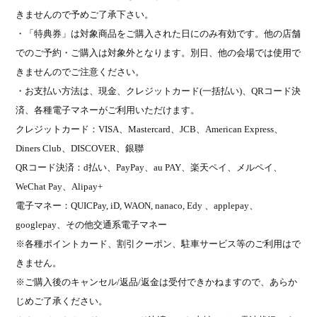
きませんので予めご了承下さい。
・「特典券」は対象商品をご購入された日にのみ有効です。他の店舗
でのご予約・ご購入は対象外となります。別日、他の会場では使用で
きませんのでご注意ください。
・お支払い方法は、現金、クレジットカード
(
一括払い
)
、
QR
コード決
済、各種電子マネーがご利用いただけます。
クレジットカード：
VISA
、
Mastercard
、
JCB
、
American Express
、
Diners Club
、
DISCOVER
、銀聯
QR
コード決済：
d
払い、
PayPay
、
au PAY
、楽天ペイ、メルペイ、
WeChat Pay
、
Alipay+
電子マネー：
QUICPay, iD, WAON, nanaco, Edy
、
applepay
、
googlepay
、その他交通系電子マネー
※各種ポイントカード、割引クーポン、駐車サービス等のご利用はで
きません。
※ご購入後のキャンセル
/
返品
/
返金は受付できかねますので、あらか
じめご了承ください。