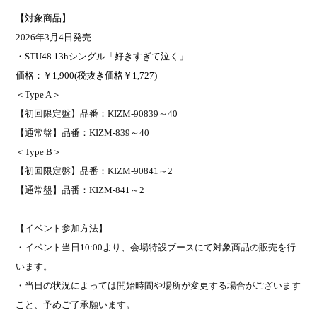
【対象商品】
2026
年
3
月
4
日発売
・
STU48 13h
シングル「好きすぎて泣く」
価格：￥
1,900(
税抜き価格￥
1,727)
＜
Type A
＞
【初回限定盤】品番：
KIZM-90839
～40
【通常盤】品番：
KIZM-839
～40
＜
Type B
＞
【初回限定盤】品番：
KIZM-90841
～2
【通常盤】品番：
KIZM-841
～2
【イベント参加方法】
・イベント当日
10:00
より、会場特設ブースにて対象商品の販売を行
います。
・当日の状況によっては開始時間や場所が変更する場合がございます
こと、予めご了承願います。