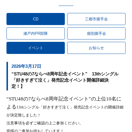
CD
三都市握手会
瀬戸内PR部隊
個別握手会
イベント
お知らせ
2026年3月17日
“STU48の7ならべ8周年記念イベント” 13thシングル
「好きすぎて泣く」発売記念イベント開催詳細決
定！】
“
STU48
の
7
ならべ
8
周年記念イベント”の上位
10
名に
よる
13th
シングル「好きすぎて泣く」発売記念イベントの開催詳細
が決定致しました！
注意事項を必ずご確認の上ご参加ください。
皆様のご参加お待ちしています！