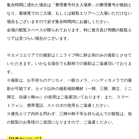
集合時間に遅れた場合は「整理番号付き入場券」の整理番号が無効と
なり、最後尾でのご入場、もしくは観覧エリアへご入場いただけない
場合もございますので必ず集合時間内にお越しください。
会場の観覧スペースが限られております。特に後方及び周囲の観覧エ
リアは見づらい場合がございます。
※カメコエリアでの撮影はミニライブ時に静止画のみの撮影とさせて
いただきます。いかなる場合でも動画での撮影はご遠慮頂いておりま
す。
※撮影は、お手持ちのデジカメ、一眼カメラ、ハンディカメラでの撮
影が可能です。カメラ以外の撮影補助機材（一脚、三脚、脚立、ミニ
脚立、自撮り棒
etc
）の使用はご遠慮頂いております。また、スマー
トフォン、携帯電話、ストロボの使用もご遠慮ください。
※優先エリア内外を問わず、三脚や椅子等を持ち込んでの観覧は、他
の観覧のお客様のご迷惑になりますので、ご遠慮ください。
【特典会について】