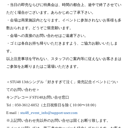
・当日の即売ならびに特典会は、時間の都合上、途中で終了させてい
ただく場合がございます。あらかじめご了承下さい。
・
会場は商業施設内となります。イベントに参加されないお客様も多
数おられます。どうぞ
ご留意願います。
・
会場への直接のお問い合わせはご遠慮下さい。
・ゴミは各自お持ち帰りいただきますよう、ご協力お願いいたしま
す。
以上注意事項を守れない、スタッフのご案内等に従えないお客さまは
ご参加をお断りまたはご退場いただきます。
＜
STU48 13th
シングル「好きすぎて泣く」発売記念イベントについ
てのお問い合わせ＞
キングレコード
STU48
お問い合せ窓口
Tel
：
050-3612-6052
（土日祝祭日を除く
10:00
〜
18:00
）
E-mail
：
stu48_event_info@support-user.com
※上記問い合わせ先以外のお問い合せは固くお断り致します。