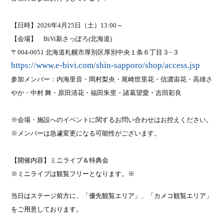
【日時】
2026
年
4
月
25
日（土）
13:00
～
【会場】
BiVi
新さっぽろ
(
北海道
)
〒
004-0051
北海道札幌市厚別区厚別中央１条６丁目３
−
３
https://www.e-bivi.com/shin-sapporo/shop/access.jsp
参加メンバー：内海里音・岡村梨央・尾崎世里花・信濃宙花・高雄さ
やか・中村 舞・原田清花・福田朱里・諸葛望愛・吉田彩良
※会場・施設へのイベントに関するお問い合わせはお控えください。
※メンバーは急遽変更になる可能性がございます。
【開催内容】ミニライブ＆特典会
※ミニライブは観覧フリーとなります。※
当日はステージ前方に、「優先観覧エリア」、「カメコ観覧エリア」
をご用意しております。