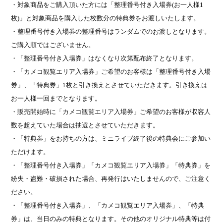
・対象商品をご購入頂いた方には「整理番号付き入場券
(
お一人様
1
枚
)
」と対象商品を購入した枚数分の特典券をお渡しいたします。
・整理番号付き入場券の整理番号はランダムでのお渡しとなります。
ご購入順ではございません。
・「整理番号付き入場券」はなくなり次第配布終了となります。
・「カメコ観覧エリア入場券」ご希望のお客様は「整理番号付き入場
券」、「特典券」
1
枚と引き換えとさせていただきます。引き換えは
お一人様一回までとなります。
・販売開始時に「カメコ観覧エリア入場券」ご希望のお客様が収容人
数を超えていた場合は抽選とさせていただきます。
・「特典券」をお持ちの方は、ミニライブ終了後の特典会にご参加い
ただけます。
・「整理番号付き入場券」「カメコ観覧エリア入場券」「特典券」を
紛失・盗難・破損された場合、再発行はいたしませんので、ご注意く
ださい。
・「整理番号付き入場券」、「カメコ観覧エリア入場券」、「特典
券」は、当日のみの特典となります。その他のオリジナル特典等は付