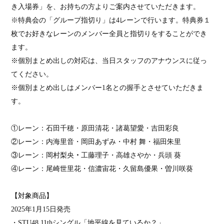
き入場券
」を、お持ちの方よりご案内させていただきます。
※特典会の「グループ指切り」は
4
レーンで行います。特典券１
枚でお好きなレーンのメンバー全員と指切りをすることができ
ます。
※個別まとめ出しの対応は、当日スタッフのアナウンスに従っ
てください。
※個別まとめ出しはメンバー
1
名との握手とさせていただきま
す。
①レーン：石田千穂
・原田清花・諸葛望愛・吉田彩良
②レーン：
内海里音・岡田あずみ・中村 舞
・
福田朱里
③レーン：岡村梨央
・
工藤理子・高雄さやか・兵頭 葵
④レーン：尾崎世里花・信濃宙花・久留島優果・曽川咲葵
【対象商品】
2025
年
1
月
15
日発売
・
STU48 11th
シングル「地平線を見ているか？」