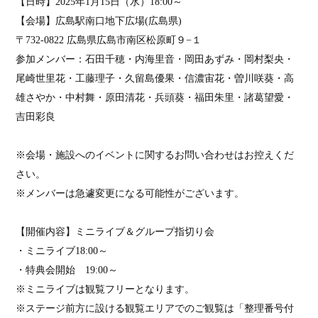
【日時】
2025
年
1
月
15
日（水）
18:00
～
【会場】広島駅南口地下広場
(
広島県
)
〒
732-0822
広島県広島市南区松原町９
−
１
参加メンバー：石田千穂・内海里音・岡田あずみ・岡村梨央・
尾崎世里花・工藤理子・久留島優果・信濃宙花・曽川咲葵・高
雄さやか・中村舞・原田清花・兵頭葵・福田朱里・諸葛望愛・
吉田彩良
※会場・施設へのイベントに関するお問い合わせはお控えくだ
さい。
※メンバーは急遽変更になる可能性がございます。
【開催内容】ミニライブ＆グループ指切り会
・ミニライブ
18:00
～
・特典会開始
19:00
～
※ミニライブは観覧フリーとなります。
※ステージ前方に設ける観覧エリアでのご観覧は「
整理番号付