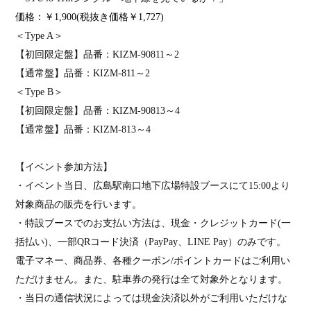
価格：￥
1,900(
税抜き価格￥
1,727)
＜
Type A
＞
【初回限定盤】品番：
KIZM-90811
～
2
【通常盤】品番：
KIZM-811
～
2
＜
Type B
＞
【初回限定盤】品番：
KIZM-90813
～
4
【通常盤】品番：
KIZM-813
～
4
【イベント参加方法】
・イベント当日、広島駅南口地下広場特設ブースにて
15:00
より
対象商品の販売を行います。
・特設ブースでのお支払い方法は、現金・クレジットカード
(
一
括払い
)
、一部
QR
コード決済（
PayPay
、
LINE Pay
）のみです。
電子マネー、商品券、各種クーポン
/
ポイントカードはご利用い
ただけません。また、駐車券の発行は全て対象外となります。
・当日の通信状況によっては現金決済以外がご利用いただけな