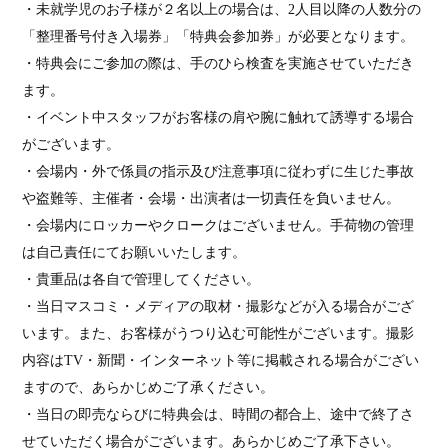
・未就学児のお子様が２名以上の場合は、
2
人目以降の人数分の
「整理番号付き入場券」「特典会参加券」が必要となります。
・特典会にご参加の際は、手のひら検査を実施させていただき
ます。
・イベント中スタッフがお客様の肩や腕に触れて誘導する場合
がございます。
・会場内・外で係員の指示及び注意事項に従わずに生じた事故
や盗難等、主催者・会場・出演者は一切責任を負いません。
・会場内にロッカーやクロークはございません。手荷物の管理
は自己責任にてお願いいたします。
・貴重品は各自で管理してください。
・当日マスコミ・メディアの取材・撮影などが入る場合がござ
います。また、お客様がうつり込む可能性がございます。撮影
内容は
TV
・新聞・インターネット等に掲載される場合がござい
ますので、あらかじめご了承ください。
・当日の即売ならびに特典会は、時間の都合上、途中で終了さ
せていただく場合がございます。あらかじめご了承下さい。