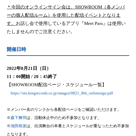
＊今回のオンラインサイン会は、
SHOWROOM
（各メンバ
ーの個人配信ルーム）を使用した配信イベントとなりま
す。
お話し会で使用しているアプリ『
Meet Pass
』は使用い
たしませんのでご注意ください。
開催日時
2022
年
8
月
21
日（日）
11
：
00
開始
/ 20
：
45
終了
【
SHOWROOM
配信ページ・スケジュール一覧】
https://stu.kingrecords.co.jp/images/0821_8th_onlinesign.pdf
※メンバー名のリンクから各配信ページをご確認いただけます。
※
森下舞羽
は、活動休止中のため不参加となります。
※
池田
裕楽
は、出演舞台の本番とスケジュールが重なったため不参加
となります。