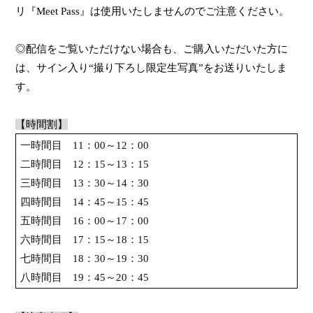
リ『
Meet Pass
』は使用いたしませんのでご注意ください。
◎配信をご覧いただけない場合も、ご購入いただいた方に
は、サイン入り“撮り下ろし限定生写真”をお送りいたしま
す。
【時間割】
一時間目
11
：
00
～
12
：
00
二時間目
12
：
15
～
13
：
15
三時間目
13
：
30
～
14
：
30
四時間目
14
：
45
～
15
：
45
五時間目
16
：
00
～
17
：
00
六時間目
17
：
15
～
18
：
15
七時間目
18
：
30
～
19
：
30
八時間目
19
：
45
～
20
：
45