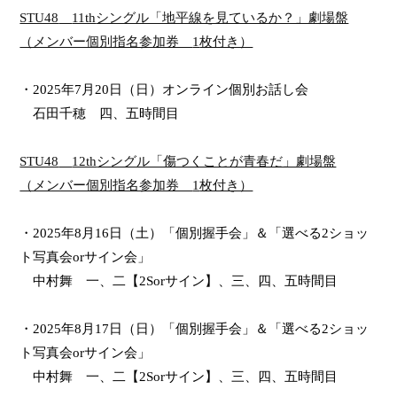
STU48
11th
シングル「地平線を見ているか？」劇場盤
（メンバー個別指名参加券
1
枚付き）
・
2025
年
7
月
20
日（日）
オンライン個別お話し会
石田千穂 四、五時間目
STU48
12th
シングル「傷つくことが青春だ」劇場盤
（メンバー個別指名参加券
1
枚付き）
・
2025
年
8
月
16
日（土）「個別握手会」＆「選べる
2
ショッ
ト写真会
or
サイン会」
中村舞 一、二【
2Sor
サイン】、三、四、五時間目
・
2025
年
8
月
17
日（日）「個別握手会」＆「選べる
2
ショッ
ト写真会
or
サイン会」
中村舞 一、二【
2Sor
サイン】、三、四、五時間目