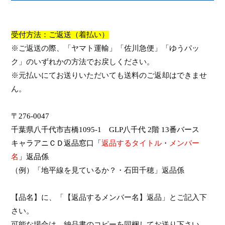
受付方法：ご返送（着払い）
※ご返送の際、「ヤマト運輸」「佐川急便」「ゆうパッ
ク」のいずれかの方法でお戻しください。
※元払いにてお送りいただいても送料のご返却はできませ
ん。
〒
276-0047
千葉県八千代市吉橋
1095-1
GLP
八千代
2
階
13
番バース
キャラアニＣＤ返品窓口「
返品するタイトル
・
メンバー
名
」返品係
（例）「地平線を見ているか？・石田千穂」返品係
【品名】に、「【返品するメンバー名】返品」とご記入下
さい。
可能な場合は、納品書のコピーを同梱してお送り下さい。