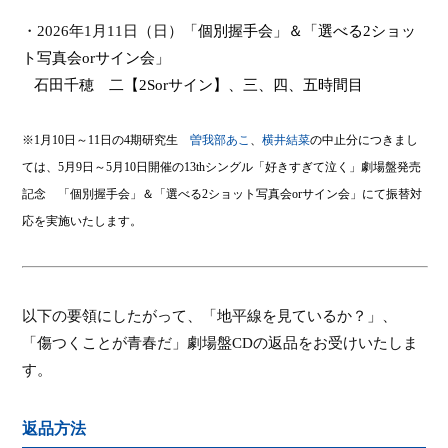
・
2026
年
1
月
11
日（日）
「個別握手会」＆「選べる
2
ショッ
ト写真会
or
サイン会」
石田千穂 二【
2Sor
サイン】、三、四、五時間目
※
1
月
10
日～
11
日の
4
期研究生
曽我部あこ
、
横井結菜
の中止分につきまし
ては、
5
月
9
日～
5
月
10
日開催の
13th
シングル「好きすぎて泣く」劇場盤発売
記念 「個別握手会」＆「選べる
2
ショット写真会
or
サイン会」にて振替対
応を実施いたします。
以下の要領にしたがって、「地平線を見ているか？」、
「傷つくことが青春だ」劇場盤
CD
の返品をお受けいたしま
す。
返品方法