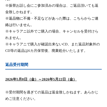
※振替お話し会にご参加済みの場合は、ご返品頂いても返
金致しかねます。
※返品物に不備・不足などがあった際は、こちらからご連
絡は行いません。
※キャラアニ以外でご購入の場合、キャンセルを受付けら
れません。
※キャラアニで購入が確認出来ない
CD
、また返品対象外の
CD
等の返品は
6
カ月保管後、廃棄処分いたします。
返品受付期間
2026
年
5
月
8
日（金）～
2026
年
5
月
22
日（金）
※受付期間を過ぎての返品は返金致しかねます。あらかじ
めご注意ください。