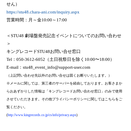
せん）
https://stu48.chara-ani.com/inquiry.aspx
営業時間：月～金
10:00
～
17:00
＜
STU48
劇場盤発売記念イベントについてのお問い合わせ
＞
キングレコード
STU48
お問い合せ窓口
Tel
：
050-3612-6052
（土日祝祭日を除く
10:00
〜
18:00
）
E-mail
：
stu48_event_info@support-user.com
（上記問い合わせ先以外のお問い合せは固くお断りいたします。）
※
メールに関しては、第三者のサーバーを経由しております。お客さまか
らおあずかりした情報は「キングレコードお問い合わせ窓口」のみで使用
させていただきます。その他プライバシーポリシーに関してはこちらをご
覧ください。
(
http://www.kingrecords.co.jp/cs/info/privacy.aspx
)