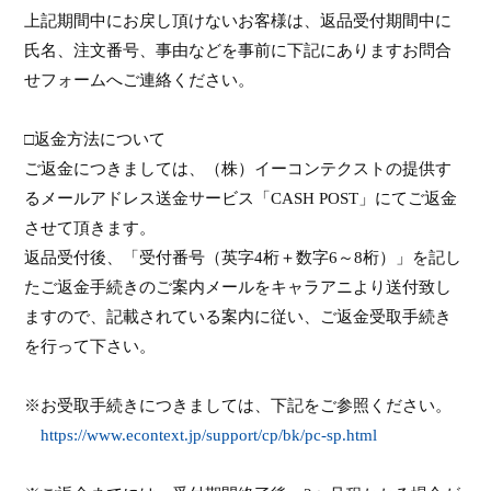
上記期間中にお戻し頂けないお客様は、返品受付期間中に
氏名、注文番号、事由などを事前に下記にありますお問合
せフォームへご連絡ください。
□返金方法について
ご返金につきましては、（株）イーコンテクストの提供す
るメールアドレス送金サービス「
CASH POST
」にてご返金
させて頂きます。
返品受付後、「受付番号（英字
4
桁＋数字
6
～
8
桁）」を記し
たご返金手続きのご案内メールをキャラアニより送付致し
ますので、記載されている案内に従い、ご返金受取手続き
を行って下さい。
※お受取手続きにつきましては、下記をご参照ください。
https://www.econtext.jp/support/cp/bk/pc-sp.html