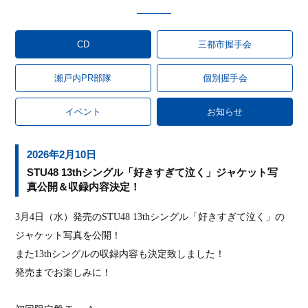
CD
三都市握手会
瀬戸内PR部隊
個別握手会
イベント
お知らせ
2026年2月10日
STU48 13thシングル「好きすぎて泣く」ジャケット写
真公開＆収録内容決定！
3
月
4
日（水）発売の
STU48 13th
シングル「好きすぎて泣く」の
ジャケット写真を公開！
また
13th
シングルの収録内容も決定致しました！
発売までお楽しみに！