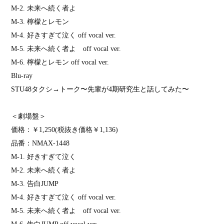
M-2.
未来へ続く者よ
M-3.
檸檬とレモン
M-4.
好きすぎて泣く
off vocal ver.
M-5.
未来へ続く者よ
off vocal ver.
M-6.
檸檬とレモン
off vocal ver.
Blu-ray
STU48
タクシ→トーク〜先輩が
4
期研究生と話してみた〜
＜劇場盤＞
価格：￥
1,250(
税抜き価格￥
1,136)
品番：
NMAX-1448
M-1.
好きすぎて泣く
M-2.
未来へ続く者よ
M-3.
告白
JUMP
M-4.
好きすぎて泣く
off vocal ver.
M-5.
未来へ続く者よ
off vocal ver.