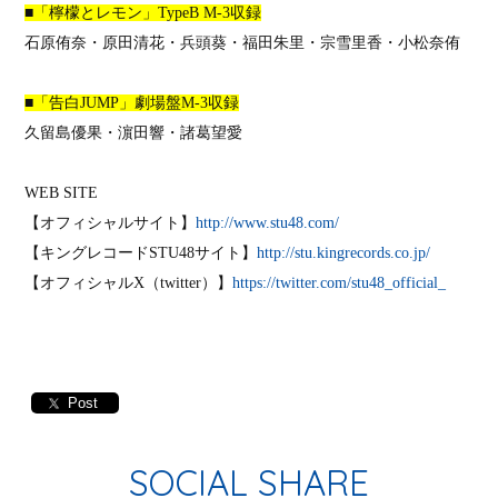
■「檸檬とレモン」
TypeB M-3
収録
石原侑奈・原田清花・兵頭葵・福田朱里・宗雪里香・小松奈侑
■「告白
JUMP
」劇場盤
M-3
収録
久留島優果・濵田響・諸葛望愛
WEB SITE
【オフィシャルサイト】
http://www.stu48.com/
【キングレコード
STU48
サイト】
http://stu.kingrecords.co.jp/
【オフィシャル
X
（
twitter
）】
https://twitter.com/stu48_official_
Post
SOCIAL SHARE