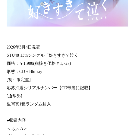
2026
年
3
月
4
日発売
STU48 13th
シングル「好きすぎて泣く」
価格：￥
1,900(
税抜き価格￥
1,727)
形態：
CD
＋
Blu-ray
[
初回限定盤
]
応募抽選シリアルナンバー【
CD
帯裏に記載】
[
通常盤
]
生写真
1
種ランダム封入
●収録内容
＜
Type A
＞