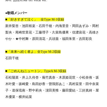
M-6.
告白
JUMP off vocal ver.
●歌唱メンバー
■「好きすぎて泣く」 全
Type M-1
収録
新井梨杏・池田裕楽・石田千穂・内海里音・岡田あずみ・岡村
梨央・尾崎世里花・工藤理子・久留島優果・信濃宙花・高雄さ
やか・★中村舞・原田清花・兵頭葵・福田朱里・吉田彩良
■「未来へ続く者よ」全
Type M-2
収録
石田千穂
■「ごめんねニュートン」
TypeA M-3
収録
石松陽菜・井上久伶杏・蕪竹真奈・木原姫花世・小松奈侑・坂
木叶愛・坂崎愛・島田紗香・曽我部あこ・髙村栞里・田中奈菜
子・道保琉南・野中莉央・濵田美惟・藤田愛結・三好真綺・屋
木優菜・横井結菜