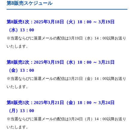
第8販売スケジュール
第
8
販売
1
次：
202
5
年
3
月
18
日（
火
）
18
：
00
～
3
月
19
日
（
水
）
13
：
00
※
当選ならびに落選メールの配信は
3
月
19
日（水）
14
：
00
以降お送り
いたします。
第
8
販売
2
次：
202
5
年
3
月
19
日（
水
）
18
：
00
～
3
月
21
日
（
金
）
13
：
00
※
当選ならびに落選メールの配信は
3
月
21
日（金）
14
：
00
以降お送り
いたします。
第
8
販売
3
次：
202
5
年
3
月
21
日（金）
18
：
00
～
3
月
24
日
（
月
）
13
：
00
※
当選ならびに落選メールの配信は
3
月
24
日（月）
14
：
00
以降お送り
いたします。