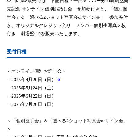
今回
の第
8
販売では、下記日程・
一部メンバー分の劇場盤発
売記念 オンライン個別お話し会
参加券付きと、
「個別握
手会」＆「選べる
2
ショット写真会
or
サイン会」 参加券付
き、
オリジナルクレジット入り
メンバー個別生写真２枚
付き
劇場盤
CD
を販売いたします
。
受付日程
＜
オンライン個別お話し会
＞
・
2025
年
4
月
20
日（日）
※
・
2025
年
5
月
24
日（土）
・
2025
年
6
月
22
日（日）
・
2025
年
7
月
20
日（日）
＜
「個別握手会」＆「選べる
2
ショット写真会
or
サイン会」
＞