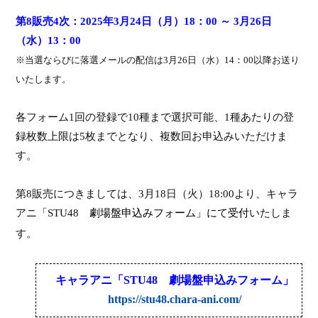
第
8
販売
4
次：
202
5
年
3
月
24
日（月）
18
：
00
～
3
月
26
日
（
水
）
13
：
00
※
当選ならびに落選メールの配信は
3
月
26
日（水）
14
：
00
以降お送り
いたします。
各フォーム
1
回の登録で
10
種まで選択可能、
1
種あたりの登
録枚数上限は
5
枚まで
となり、
複数回
お
申込
みいただけま
す。
第
8
販売
につきましては、
3
月
18
日（火）
18:00
より、キャラ
アニ
「
STU48
劇場盤申込みフォーム
」
にて受付
いたしま
す。
キャラアニ
「
STU48
劇場盤申込みフォーム
」
https://stu48.chara-ani.com/