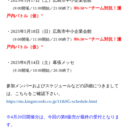
・
2025
年
5
月
17
日（土）広島市中小企業会館
“チーム対抗！瀬
（
9:00
開場／
11:00
開始／
21:00
終了）
※
9:30
〜
戸内バトル（仮）”
・
2025
年
5
月
18
日（日）広島市中小企業会館
“チーム対抗！瀬
（
9:00
開場／
11:00
開始／
21:00
終了）
※
9:30
〜
戸内バトル（仮）”
・
2025
年
6
月
14
日（土）幕張メッセ
（
9:30
開場／
10:00
開始／
20:30
終了）
参加メンバーおよびスケジュールなどの詳細につきまして
は、こちらをご確認下さい。
https://stu.kingrecords.co.jp/11thSG-schedule.html
※
4
月
20
日開催分は、今回の第
8
販売が最終の受付となりま
す。