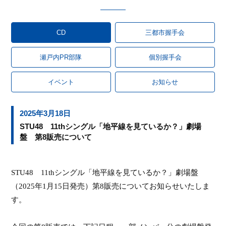
CD
三都市握手会
瀬戸内PR部隊
個別握手会
イベント
お知らせ
2025年3月18日
STU48 11thシングル「地平線を見ているか？」劇場
盤 第8販売について
STU48
11th
シングル「地平線を見ているか？」劇場盤
（
202
5
年
1
月
15
日発売
）第
8
販売
についてお知らせいたしま
す。