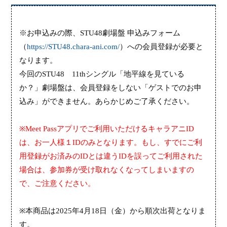
※お申込みの際、
STU48
劇場盤 申込みフォーム
（
https://STU48.chara-ani.com/
）への会員登録が必要と
なります。
今回の
STU48
11th
シングル「地平線を見ている
か？」劇場盤は、会員登録をしない「ゲストでのお申
込み」ができません。あらかじめご了承ください。
※
Meet Pass
アプリでご利用いただけるキャラアニ
ID
は、お一人様１
ID
のみとなります。もし、すでにご利
用登録がお済みの
ID
とは違う
ID
を誤ってご利用された
場合は、参加券が受け取れなくなってしまいますの
で、ご注意ください。
※
本商品
は
2025
年
4
月
18
日（
金
）から順次出荷となりま
す。