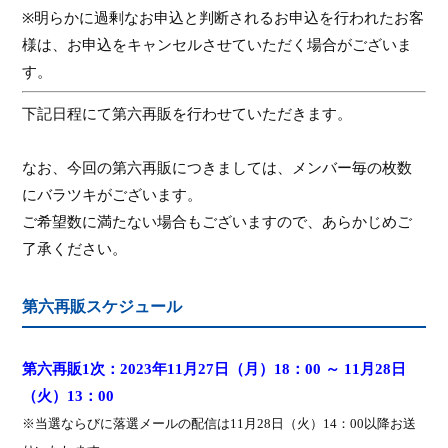
※
明らかに過剰なお申込と判断されるお申込を行われたお客
様は、お申込をキャンセルさせていただく場合がございま
す。
下記日程にて第六再販を行わせていただきます。
なお、今回の第六再販につきましては、メンバー毎の枚数
にバラツキがございます。
ご希望数に満たない場合もございますので、あらかじめご
了承ください。
第六再販スケジュール
第六再販
1
次：
2023
年
11
月
27
日（
月
）
18
：
00
～
11
月
28
日
（
火
）
13
：
00
※
当選ならびに落選メールの配信は
11
月
28
日（火）
14
：
00
以降お送