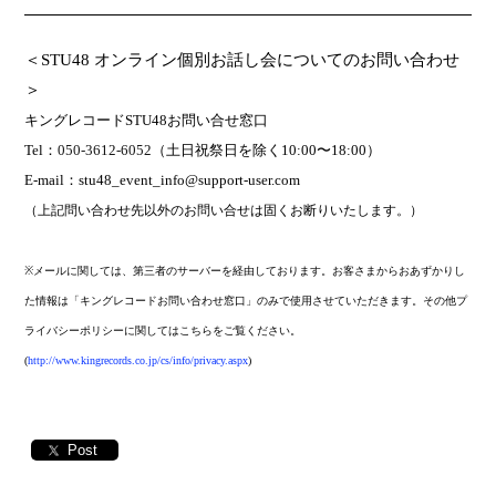
＜
STU48
オンライン個別お話し会についてのお問い合わせ
＞
キングレコード
STU48
お問い合せ窓口
Tel
：
050-3612-6052
（土日祝祭日を除く
10:00
〜
18:00
）
E-mail
：
stu48_event_info@support-user.com
（上記問い合わせ先以外のお問い合せは固くお断りいたします。）
※
メールに関しては、第三者のサーバーを経由しております。お客さまからおあずかりし
た情報は「キングレコードお問い合わせ窓口」のみで使用させていただきます。その他プ
ライバシーポリシーに関してはこちらをご覧ください。
(
http://www.kingrecords.co.jp/cs/info/privacy.aspx
)
Post