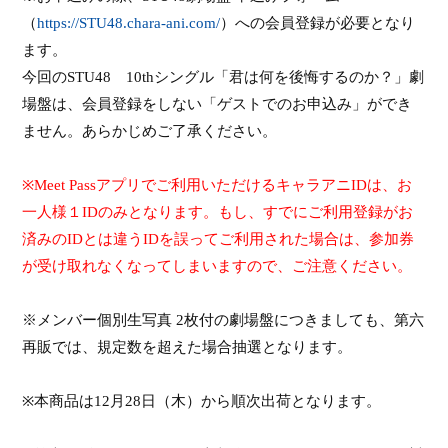
（
https://STU48.chara-ani.com/
）への会員登録が必要となり
ます。
今回の
STU48
10th
シングル「君は何を後悔するのか？」劇
場盤は、会員登録をしない「ゲストでのお申込み」ができ
ません。あらかじめご了承ください。
※
Meet Pass
アプリでご利用いただけるキャラアニ
ID
は、お
一人様１
ID
のみとなります。もし、すでにご利用登録がお
済みの
ID
とは違う
ID
を誤ってご利用された場合は、参加券
が受け取れなくなってしまいますので、ご注意ください。
※
メンバー個別生写真
2
枚付の劇場盤につきましても、第六
再販では、規定数を超えた場合抽選となります。
※
本商品
は
12
月
28
日（
木
）から順次出荷となります。