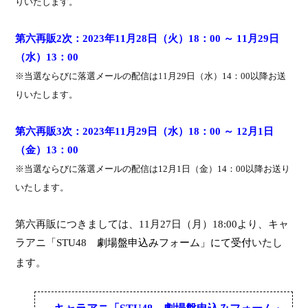
りいたします。
第六再販
2
次：
2023
年
11
月
28
日（
火
）
18
：
00
～
11
月
29
日
（
水
）
13
：
00
※
当選ならびに落選メールの配信は
11
月
29
日（水）
14
：
00
以降お送
りいたします。
第六再販
3
次：
2023
年
11
月
29
日（水）
18
：
00
～
12
月
1
日
（
金
）
13
：
00
※
当選ならびに落選メールの配信は
12
月
1
日（金）
14
：
00
以降お送り
いたします。
第六再販
につきましては、
11
月
27
日（月）
18:00
より、キャ
ラアニ
「
STU48
劇場盤申込みフォーム
」
にて受付
いたし
ます。