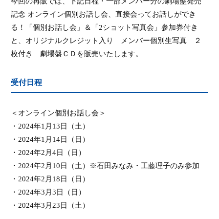
今回
の再販では、下記日程・
一部メンバー分の劇場盤発売
記念 オンライン個別お話し会、
直接会ってお話しができ
る！「個別お話し会」＆「
2
ショット写真会」参加券付き
と、
オリジナルクレジット入り
メンバー個別生写真
２
枚付き
劇場盤ＣＤを販売いたします
。
受付日程
＜
オンライン個別お話し会
＞
・
2024
年
1
月
13
日（土）
・
2024
年
1
月
14
日（日）
・
2024
年
2
月
4
日（日）
・
2024
年
2
月
10
日（土）※石田みなみ・工藤理子のみ参加
・
2024
年
2
月
18
日（日）
・
2024
年
3
月
3
日（日）
・
2024
年
3
月
23
日（土）