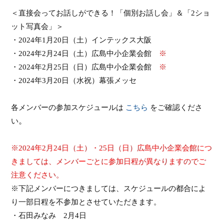
＜
直接会ってお話しができる！「個別お話し会」＆「
2
ショ
ット写真会」
＞
・
2024
年
1
月
20
日（土）インテックス大阪
・
2024
年
2
月
24
日（土）広島中小企業会館
※
・
2024
年
2
月
25
日（日）広島中小企業会館
※
・
2024
年
3
月
20
日（水祝）幕張メッセ
各メンバーの参加スケジュールは
こ
ち
ら
をご確認くださ
。
い
※
2024
年
2
月
24
日（土）・
25
日（日）広島中小企業会館につ
きましては、メンバーごとに参加日程が異なりますのでご
注意ください。
※下記メンバーにつきましては、スケジュールの都合によ
り一部日程を不参加とさせていただきます。
・石田みなみ
2
月
4
日