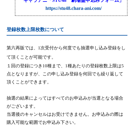
キャラアニ
「
STU48
劇場盤申込みフォーム
」
https://stu48.chara-ani.com/
登録枚数上限枚数について
第六再販では、
1
次受付から何度でも抽選申し込み登録をし
て頂くことが可能です。
１回の登録につき
10
種
まで、
1
種
あたりの登録枚数上限は
5
点
となりますが、この申し込み登録を何回でも繰り返して
頂くことができます。
抽選の結果によってはすべてのお申込みが当選となる場合
がございます。
当選後のキャンセルはお受けできません。お申込みの際は
購入可能な範囲でお申込み下さい。