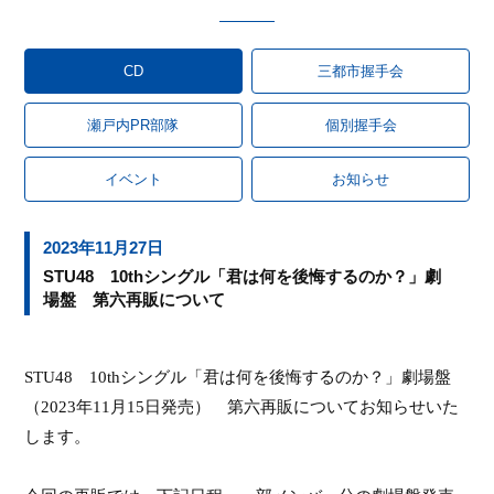
CD
三都市握手会
瀬戸内PR部隊
個別握手会
イベント
お知らせ
2023年11月27日
STU48 10thシングル「君は何を後悔するのか？」劇
場盤 第六再販について
STU48
10th
シングル「君は何を後悔するのか？」劇場盤
（
2023
年
11
月
15
日発売
） 第六再販
についてお知らせいた
します。