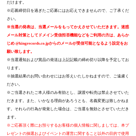
だけます。
※
応募締切日を過ぎたご応募にはお応えできませんので、ご了承くだ
さい。
※
当選の発表は、当選メールをもってかえさせていただきます。
迷惑
メール対策としてドメイン受信拒否機能などをご利用の方は、あらか
じめ
@kingrecords.co.jp
からのメールが受信可能となるよう設定をお
願い致します。
※
当選通知および賞品の発送は上記記載の締め切り以降を予定してお
ります。
※
抽選結果のお問い合わせにはお答えいたしかねますので、ご遠慮く
ださい。
※
ご当選されたご本人様のみ有効とし、譲渡や転売は禁止させていた
だきます。また、いかなる理由があろうとも、名義変更は致しかねま
す。それらの行為が発覚した場合は、ご当選を無効とさせていただき
ます。
※
ご応募頂く際にお預りするお客様の個人情報に関しましては、本プ
レゼントの抽選およびイベントの運営に関すること以外の目的で使用