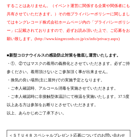
することはありません。（イベント運営に関係する企業や関係者にも
共有させていただきます。）その他プライバシーポリシーに関しまし
てはキングレコード株式会社ホームページ内の「プライバシーポリシ
ー」に記載されておりますので、必ずお読み頂いた上で、ご応募をお
願い致します。
(http://www.kingrecords.co.jp/cs/info/privacy.aspx)
■
新型コロナウイルスの感染防止対策を徹底し運営いたします。
・①、②ではマスクの着用の義務化とさせていただきます。必ずご持
参ください。着用頂けないとご参加頂く事が出来ません。
・換気の良い場所
(
主に屋外
)
での実施予定となります。
・ご本人確認時、アルコール消毒を実施させていただきます。
・ご本人確認時に非接触型体温計にて検温を実施いたします。
37.5
度
以上ある方は参加をお断りとさせていただきます。
以上、あらかじめご了承下さい。
＜ＳＴＵ４８ スペシャルプレゼント応募についてのお問い合わせ