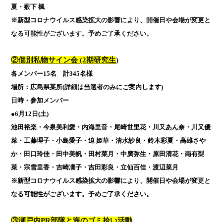
夏・薮下 楓
※新型コロナウイルス感染拡大の影響により、開催日や会場が変更と
なる可能性がございます。予めご了承ください。
②個別私物サイン会
(2
期研究生
)
各メンバー
15
名 計
345
名様
場所：広島県某所
(
詳細は当選者のみにご案内します
)
日時・参加メンバー
●
6
月
12
日
(
土
)
池田裕楽・今泉美利愛・内海里音・尾崎世里花・川又あん奈・川又優
菜・工藤理子・小島愛子・迫 姫華・清水紗良・鈴木彩夏・高雄さや
か・田口玲佳・田中美帆・田村菜月・中廣弥生・原田清花・南有梨
菜・宗雪里香・吉崎凜子・吉田彩良・立仙百佳・渡辺菜月
※新型コロナウイルス感染拡大の影響により、開催日や会場が変更と
なる可能性がございます。予めご了承ください。
③
瀬戸内
PR
部隊と海のゴミ拾い活動