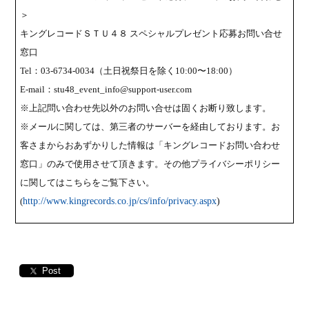
＞
キングレコードＳＴＵ４８ スペシャルプレゼント応募お問い合せ
窓口
Tel
：
03-6734-0034
（土日祝祭日を除く
10:00
〜
18:00
）
E-mail
：
stu48_event_info@support-user.com
※上記問い合わせ先以外のお問い合せは固くお断り致します。
※メールに関しては、第三者のサーバーを経由しております。お
客さまからおあずかりした情報は「キングレコードお問い合わせ
窓口」のみで使用させて頂きます。その他プライバシーポリシー
に関してはこちらをご覧下さい。
(
http://www.kingrecords.co.jp/cs/info/privacy.aspx
)
Post