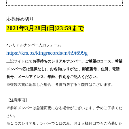
応募締め切り
2021
年
3
月
28
日
(
日
)23:59まで
○
シリアルナンバー入力フォーム
https://krs.bz/kingrecords/m/h9t699g
上記サイトにて
お手持ちのシリアルナンバー、ご希望のコース、希望
メンバー
(
③は選択なし
)
、
お名前
(
ふりがな
)
、郵便番号、住所、電話
番号、メールアドレス、年齢、性別をご記入ください。
※複数の賞に応募した場合、各賞当選する可能性はございます。
【注意事項】
※参加メンバーは急遽変更になる場合がございます。予めご了承くだ
さい。
※
１つのシリアルナンバーで１口のみ、お１人様何口でもご応募いた