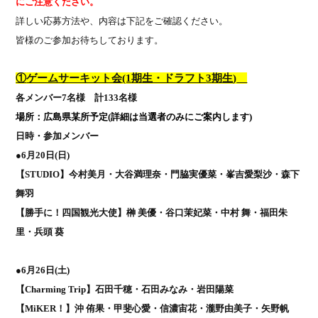
にご注意ください。
詳しい応募方法や、内容は下記をご確認ください。
皆様のご参加お待ちしております。
①
ゲームサーキット会
(1
期生・ドラフト
3
期生
)
各メンバー
7
名様 計
133
名様
場所：広島県某所予定
(
詳細は当選者のみにご案内します
)
日時・参加メンバー
●
6
月
20
日
(
日
)
【
STUDIO
】今村美月・大谷満理奈・門脇実優菜・峯吉愛梨沙・森下
舞羽
【勝手に！四国観光大使】榊 美優・谷口茉妃菜・中村 舞・福田朱
里・兵頭 葵
●
6
月
26
日
(
土
)
【
Charming Trip
】石田千穂・石田みなみ・岩田陽菜
【
MiKER
！】沖 侑果・甲斐心愛・信濃宙花・瀧野由美子・矢野帆