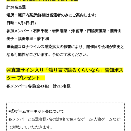
計
20
名当選
場所：瀬戸内某所
(
詳細は当選者のみにご案内します
)
日時：
6
月
6
日
(
日
)
参加メンバー：石田千穂・岩田陽菜・沖 侑果・門脇実優菜・瀧野由
美子・福田朱里・薮下 楓
※新型コロナウイルス感染拡大の影響により、開催日や会場が変更と
なる可能性がございます。予めご了承ください。
④
直筆サイン入り「独り言で語るくらいなら」告知ポス
ター プレゼント
各メンバー
5
名様
(
全
43
名
)
計
215
名様
■
①
ゲームサーキット会について
各メンバーと当選者様
7
名の計
8
名で色々なゲーム
(
人狼ゲームなど
)
で対戦していただきます。