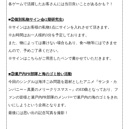
各ゲームで活躍したお客さんには当日良いことがあるかも？！
■
②個別私物サイン会
(2
期研究生
)
※サインはお客様の私物
1
点にサインを入れさせて頂きます。
※お時間はお一人様約
3
分を予定しております。
また、物によっては書けない場合もあり、食べ物等にはできませ
んので、予めご了承ください。
※サインはこちらがご用意したペンで書かせていただきます。
■③瀬戸内
PR
部隊と海のゴミ拾い活動
今回のシングルは海洋ごみ問題を題材としたアニメ『サンタ・カ
ンパニー～真夏のメリークリスマス～』の
ED
曲となっており、フ
ァンの皆様と瀬戸内
PR
部隊のメンバーで瀬戸内の海のゴミをきれ
いにしようという企画となります。
最後には思い出の記念写真を撮影！