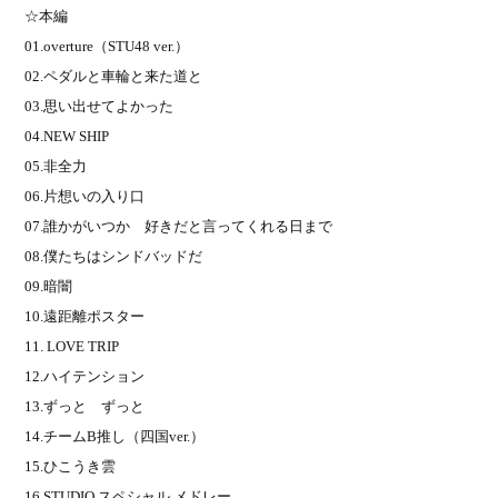
☆本編
01.overture
（
STU48 ver.
）
02.
ペダルと車輪と来た道と
03.
思い出せてよかった
04.NEW SHIP
05.
非全力
06.
片想いの入り口
07.
誰かがいつか 好きだと言ってくれる日まで
08.
僕たちはシンドバッドだ
09.
暗闇
10.
遠距離ポスター
11. LOVE TRIP
12.
ハイテンション
13.
ずっと ずっと
14.
チーム
B
推し（四国
ver.
）
15.
ひこうき雲
16.STUDIO
スペシャル メドレー