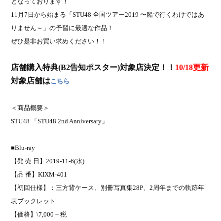
となっております！
〜
11
月
7
日から始まる「
STU48
全国ツアー
2019
船で行くわけではあ
りません～」の予習に最適な作品！
ぜひ是非お買い求めください！！
店舗購入特典(B2告知ポスター)対象店決定！！
10/18更新
対象店舗は
こちら
＜商品概要＞
STU48
「
STU48 2nd Anniversary
」
■
Blu-ray
【発 売 日】
2019-11-6(
水
)
【品
番】
KIXM-401
【初回仕様】：三方背ケース、別冊写真集
28P
、
2
周年までの軌跡年
表ブックレット
【価格】
\7,000
＋税