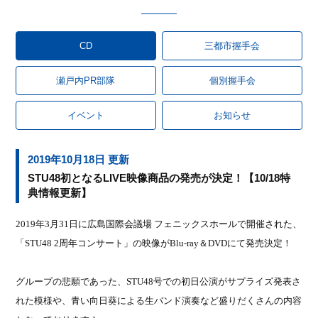
CD
三都市握手会
瀬戸内PR部隊
個別握手会
イベント
お知らせ
2019年10月18日 更新
STU48初となるLIVE映像商品の発売が決定！【10/18特
典情報更新】
2019
年
3
月
31
日に広島国際会議場 フェニックスホールで開催された、
「
STU48 2
周年コンサート」の映像が
Blu-ray
＆
DVD
にて発売決定！
グループの悲願であった、
STU48
号での初日公演がサプライズ発表さ
れた模様や、青い向日葵による生バンド演奏など盛りだくさんの内容