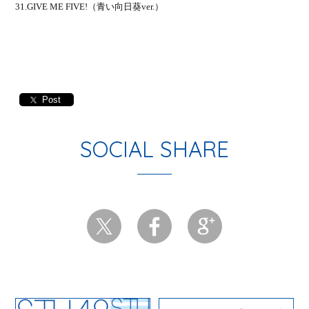
31.GIVE ME FIVE!
（青い向日葵
ver.
）
Post
SOCIAL SHARE