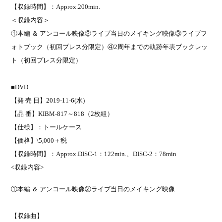
【収録時間】：
Approx.200min.
＜収録内容＞
①本編 ＆ アンコール映像②ライブ当日のメイキング映像③ライブフ
ォトブック（初回プレス分限定）④
2
周年までの軌跡年表ブックレッ
ト（初回プレス分限定）
■
DVD
【発 売 日】
2019-11-6(
水
)
【品
番】
KIBM-817
～
818
（
2
枚組）
【仕様】：トールケース
【価格】
\5,000
＋税
【収録時間】：
Approx.DISC-1
：
122min.
、
DISC-2
：
78min
<
収録内容
>
①本編 ＆ アンコール映像②ライブ当日のメイキング映像
【収録曲】