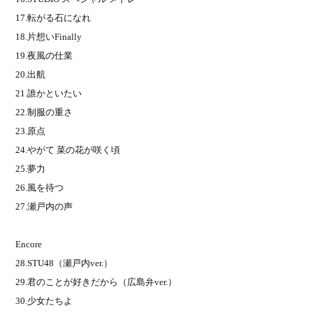
17.
転がる石になれ
18.
片想い
Finally
19.
夜風の仕業
20.
出航
21.
誰かといたい
22.
制服の重さ
23.
原点
24.
やがて 菜の花が咲く頃
25.
夢力
26.
風を待つ
27.
瀬戸内の声
Encore
28.STU48
（瀬戸内
ver.
）
29.
君のことが好きだから（広島弁
ver.
）
30.
少女たちよ