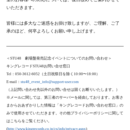
いただきます。
皆様には多大なご迷惑をお掛け致しますが、ご理解、ご了
承のほど、何卒よろしくお願い申し上げます。
＜
STU48
劇場盤発売記念イベントについてのお問い合わせ＞
キングレコード
STU48
お問い合せ窓口
Tel
：
050-3612-6052
（土日祝祭日を除く
10:00
〜
18:00
）
E-mail
：
stu48_event_info@support-user.com
（上記問い合わせ先以外のお問い合せは固くお断りいたします。）
※メールに関しては、第三者のサーバーを経由しております。お客さ
まからおあずかりした情報は「キングレコードお問い合わせ窓口」の
みで使用させていただきます。その他プライバシーポリシーに関して
はこちらをご覧ください。
(
http://www.kingrecords.co.jp/cs/info/privacy.aspx
)