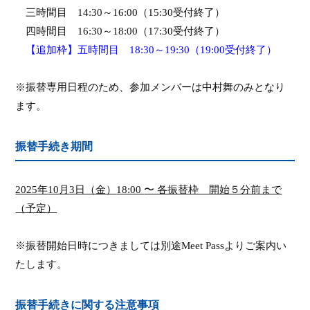
三時間目
14:30
～
16:00
（
15:30
受付終了）
四時間目
16:30
～
18:00
（
17:30
受付終了）
【追加枠】五時間目 18:30～19:30（19:00受付終了）
※振替専用日程のため、参加メンバーは中村舞のみとなり
ます。
振替手続き期間
2025
年
10
月
3
日（金）
18:00
〜 各振替枠 開始５分前まで
（予定）
※振替開始日時につきましては別途
Meet Pass
よりご案内い
たします。
振替手続きに関する注意事項