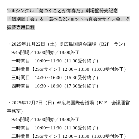
12th
シングル「傷つくことが青春だ」劇場盤発売記念
「個別握手会」＆「選べる
2
ショット写真会
or
サイン会」※
振替専用日程
・
2025
年
11
月
22
日（土）＠広島国際会議場（B2F ラン）
9:45
開場／
10:00
開始／
18:00
終了
一時間目
10:00
〜
11:30
（
11:00
受付終了）
二時間目【
2Sor
サイン】
12:00
～
13:30
（
13:00
受付終了）
三時間目
14:30
～
16:00
（
15:30
受付終了）
四時間目
16:30
～
18:00
（
17:30
受付終了）
・
2025
年
12
月
7
日（日）＠広島国際会議場（B1F 会議運営
事務室）
9:45
開場／
10:00
開始／
18:00
終了
一時間目
10:00
〜
11:30
（
11:00
受付終了）
二時間目【
2Sor
サイン】
12:00
～
13:30
（
13:00
受付終了）