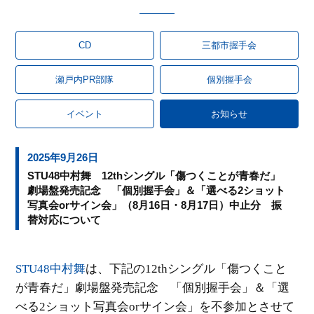
CD
三都市握手会
瀬戸内PR部隊
個別握手会
イベント
お知らせ
2025年9月26日
STU48中村舞 12thシングル「傷つくことが青春だ」
劇場盤発売記念 「個別握手会」＆「選べる2ショット
写真会orサイン会」（8月16日・8月17日）中止分 振
替対応について
STU48
中村舞
は、下記の
12th
シングル「傷つくこと
が青春だ」劇場盤発売記念 「個別握手会」＆「選
べる
2
ショット写真会
or
サイン会」を不参加とさせて