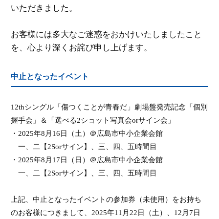
いただきました。
お客様には多大なご迷惑をおかけいたしましたこと
を、心より深くお詫び申し上げます。
中止となったイベント
12th
シングル「傷つくことが青春だ」劇場盤発売記念「個別
握手会」＆「選べる
2
ショット写真会
or
サイン会」
・
2025
年
8
月
16
日（土）＠広島市中小企業会館
一、二【
2Sor
サイン】、三、四、五時間目
・
2025
年
8
月
17
日（日）＠広島市中小企業会館
一、二【
2Sor
サイン】、三、四、五時間目
上記、中止となったイベントの参加券（未使用）をお持ち
のお客様につきまして、
2025
年
11
月
22
日（土）、
12
月
7
日