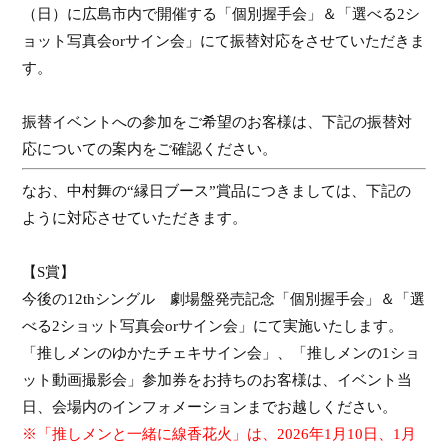
（日）に広島市内で開催する「個別握手会」＆「選べる
2
シ
ョット写真会
or
サイン会」にて振替対応をさせていただきま
す。
振替イベントへの参加をご希望のお客様は、下記の振替対
応についての案内をご確認ください。
なお、中村舞の“縁日ブース”賞品につきましては、下記の
ように対応させていただきます。
【
S
賞】
今後の
12th
シングル 劇場盤発売記念「個別握手会」＆「選
べる
2
ショット写真会
or
サイン会」にて実施いたします。
「推しメンのゆかたチェキサイン会」、「推しメンの
1
ショ
ット動画撮影会」参加券をお持ちのお客様は、イベント当
日、会場内のインフォメーションまでお越しください。
※「推しメンと一緒に線香花火」は、
2026
年
1
月
10
日、
1
月