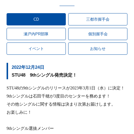
CD
三都市握手会
瀬戸内PR部隊
個別握手会
イベント
お知らせ
2022年12月24日
STU48 9thシングル発売決定！
STU48
の
9th
シングルのリリースが
2023
年
3
月
1
日（水）に決定！
9th
シングルは石田千穂が
3
度目のセンターを務めます！
その他シングルに関する情報は決まり次第お届けします。
お楽しみに！
9th
シングル選抜メンバー