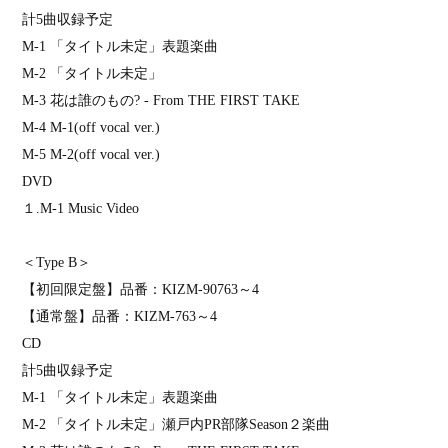
計
5
曲収録予定
M-1
「タイトル未定」表題楽曲
M-2
「タイトル未定」
M-3
花は誰のもの
? - From THE FIRST TAKE
M-4 M-1(off vocal ver.)
M-5 M-2(off vocal ver.)
DVD
１
.M-1 Music Video
＜
Type B
＞
【初回限定盤】品番：
KIZM-90763
～
4
【通常盤】品番：
KIZM-763
～
4
CD
計
5
曲収録予定
M-1
「タイトル未定」表題楽曲
M-2
「タイトル未定」瀬戸内
PR
部隊
Season
２楽曲