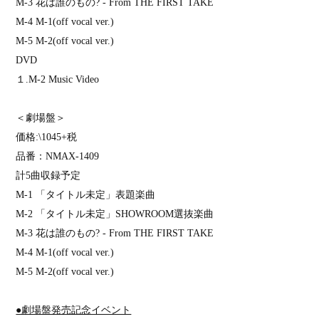
M-3
花は誰のもの
? - From THE FIRST TAKE
M-4 M-1(off vocal ver.)
M-5 M-2(off vocal ver.)
DVD
１
.M-2 Music Video
＜劇場盤＞
価格
:\1045+
税
品番：
NMAX-1409
計
5
曲収録予定
M-1
「タイトル未定」表題楽曲
M-2
「タイトル未定」
SHOWROOM
選抜楽曲
M-3
花は誰のもの
? - From THE FIRST TAKE
M-4 M-1(off vocal ver.)
M-5 M-2(off vocal ver.)
●劇場盤発売記念イベント