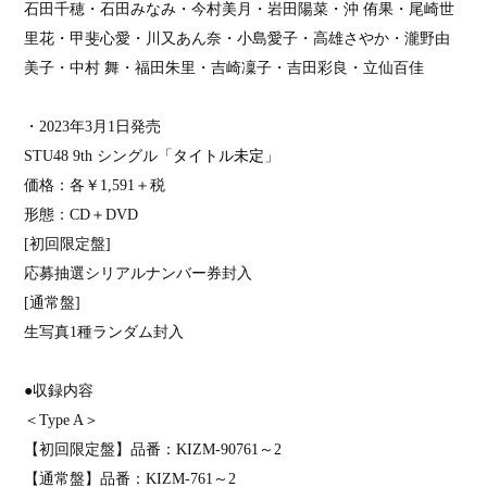
石田千穂・石田みなみ・今村美月・岩田陽菜・沖 侑果・尾崎世
里花・甲斐心愛・川又あん奈・小島愛子・高雄さやか・瀧野由
美子・中村 舞・福田朱里・吉崎凜子・吉田彩良・立仙百佳
・
2023
年
3
月
1
日発売
STU48 9th
シングル「
タイトル未定
」
価格：各￥
1,591
＋税
形態：
CD
＋
DVD
[
初回限定盤
]
応募抽選シリアルナンバー券封入
[
通常盤
]
生写真
1
種ランダム封入
●収録内容
＜
Type A
＞
【初回限定盤】品番：
KIZM-90761
～
2
【通常盤】品番：
KIZM-761
～
2